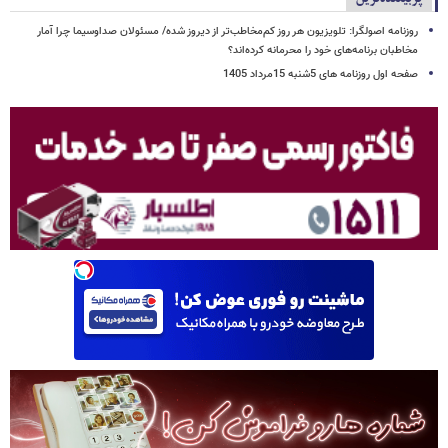
روزنامه اصولگرا: تلویزیون هر روز کم‌مخاطب‌تر از دیروز شده/ مسئولان صداوسیما چرا آمار
مخاطبان برنامه‌های خود را محرمانه کرده‌اند؟
صفحه اول روزنامه های 5شنبه 15مرداد 1405