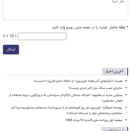
*
لطفا حاصل عبارت را در جعبه متن روبرو وارد کنید
2 + 10 =
ارسال
آخرین اخبار
همراه با فیلم‌های آخر هفته تلویزیون؛ از «غلاف تمام فلزی» تا «پست»
ماجرای نصب سنگ مزار اکبر عبدی چیست؟
رسوایی جدید در هالیوود؛ اعتراف جنجالی کارگردان سرشناس به دروغ‌گویی درباره استفاده از
هوش مصنوعی!
روزنامه اصولگرا: تلویزیون هر روز کم‌مخاطب‌تر از دیروز شده/ مسئولان صداوسیما چرا آمار
مخاطبان برنامه‌های خود را محرمانه کرده‌اند؟
صفحه اول روزنامه های 5شنبه 15مرداد 1405
پربیننده‌ترین