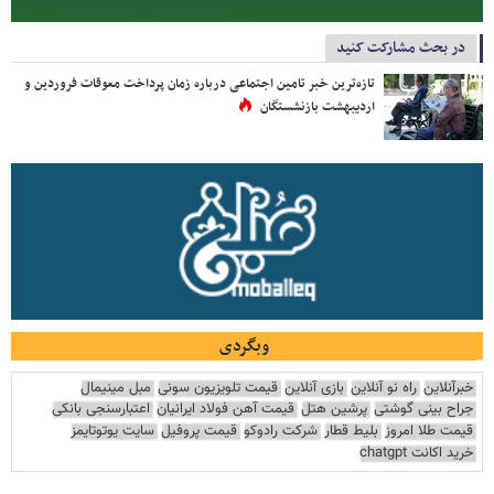
در بحث مشارکت کنید
تازه‌ترین خبر تامین اجتماعی درباره زمان پرداخت معوقات فروردین و
اردیبهشت بازنشستگان
وبگردی
خبرآنلاین
راه نو آنلاین
بازی آنلاین
قیمت تلویزیون سونی
مبل مینیمال
جراح بینی گوشتی
پرشین هتل
قیمت آهن فولاد ایرانیان
اعتبارسنجی بانکی
قیمت طلا امروز
بلیط قطار
شرکت رادوکو
قیمت پروفیل
سایت یوتوتایمز
خرید اکانت chatgpt