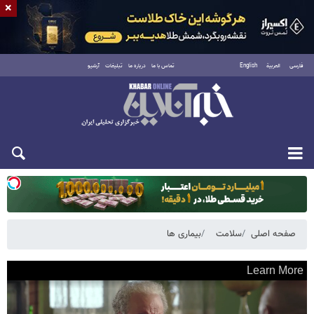
×
فارسی
العربية
English
تماس با ما
درباره ما
تبلیغات
آرشیو
یکشنبه ۱۸ مرداد ۱۴۰۵
صفحه اصلی
سلامت
بیماری ها