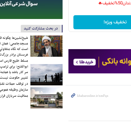
دان50%تخفیف🔥
تخفیف ویژه!
در بحث مشارکت کنید
شیخ‌نشین‌ها چگونه فک
مسجدجامعی: عمان تن
است که نگاه متفاوتی 
عربستان برادر بزرگ‌
مسلط خلیج فارس ا
ابوالفتح: برای ترامپ
سر کار باشد یا عمامه/
تغییر حکومت نیست/ 
در توقف حملات نقش
سازمان وظیفه عمومی 
معافیت سربازان فراری