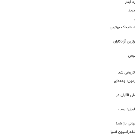
اینتر
درید
نه هایجک بهترین
رین آزادکاران
ولیس
تاریخی شد
مون؛ وعده‌ای
لی آقایان در
ییان؛ بمب
انی باز شد!
فدراسیون آسیا