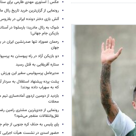
عکس | استوری مهدی طارمی برای ستاره 
رونمایی از گران‌ترین خرید تاریخ رئال ما
آتش بازی دختر دونده ایرانی در بلاروس
شوک به رئال مادرید؛ بارسلونا در آستا
بازیکن جام جهانی!
رحمان عموزاد تنها صدرنشین ایران در برت
جهان
دو بازیکن آزاد در راه پیوستن به پرسپ
ستاره آفریقایی به قتل رسید
مدیرعامل پرسپولیس سفیر این ورزش 
پشت پرده پیشنهاد استقلال به سردار آز
که به سهراب داده بودند!
بازدید از دومین اردوی آماده‌سازی تیم م
محلات
رونمایی از جدی‌ترین مشتری رامین رضا
نقل‌وانتقالات منفجر می‌شود؟
پای پلیس به حذف کره جنوبی از جام جه
حضور اسدی در نشست هیأت اجرایی کن