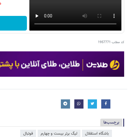
دن
کد مطلب
1957771
برچسب‌ها
باشگاه استقلال
لیگ برتر بیست و چهارم
فوتبال