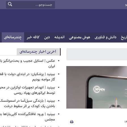
و
ریخ
دانش و فناوری
هوش مصنوعی
اندیشه
دین
کافه خبر
چندرسانه‌ای
آخرین اخبار چندرسانه‌ای
عکس | استایل عجیب و بحث‌برانگیز باز
ایران
ببینید | پزشکیان: در ابتدای دولت با ق
گاز مواجه بودیم
ببینید | انهدام تجهیزات اوکراین در محو
توسط اپراتورهای پهپاد روسی
ببینید | بارندگی سیل‌آسا در اسمولنس
باختن یک کودک بر اثر سقوط درخت
ببینید | ورود غافلگیرکننده کاپی‌باراها 
مجلس