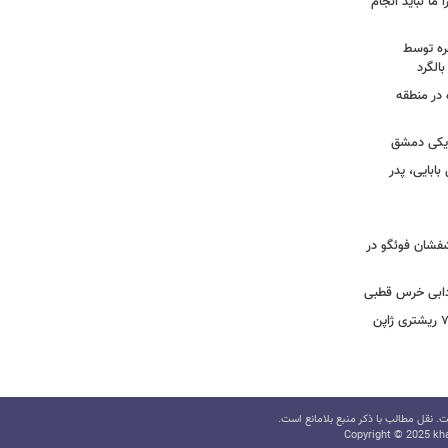
 ما نباید انجام
خره توسط
 در منطقه
زدیکی دمشق
ابایی، پدر
تشفشان فوئگو در
ادابی خرس قطبی
ببینید | ویدئویی جدید از لحظه زلزله ۷.۱ ریشتری ژاپن
 نقل مطالب با ذکر منبع بلامانع است.
Copyright © 2025 kha