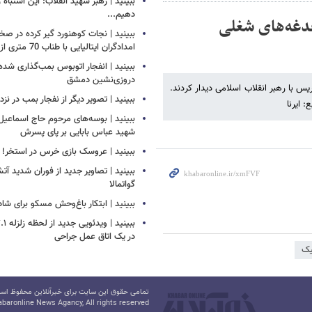
ببینید | رهبر شهید انقلاب: این اشتباه را
دهیم...
غدغه‌های شغلی
ببینید | نجات کوهنورد گیر کرده در ص
امدادگران ایتالیایی با طناب 70 متری از بالگرد
ببینید | انفجار اتوبوس بمب‌گذاری شده
دروزی‌نشین دمشق
عضای کاروان‌های اعزامی ایران به بازی‌های المپیک و پارالمپیک ۲۰۲۴ پاریس با رهبر انقلاب اسلامی دیدار کردند.
ببینید | تصویر دیگر از نفجار بمب در ن
 ایرنا
ببینید | بوسه‌های مرحوم حاج اسماعیل ب
شهید عباس بابایی بر پای پسرش
ببینید | عروسک بازی خرس در استخر!
ببینید | تصاویر جدید از فوران شدید آ
گواتمالا
ببینید | ابتکار باغ‌وحش مسکو برای ش
در یک اتاق عمل جراحی
یک
تمامی حقوق این سایت برای خبرآنلاین محفوظ است.
baronline News Agancy, All rights reserved