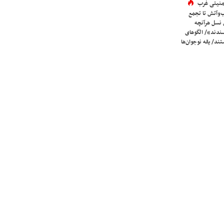
 امنیتی غرب
ب‌وآتش تا تجمع
 نسل هرآنچه
دند»/ الگوهای
ند/ یقه نوجوان‌ها