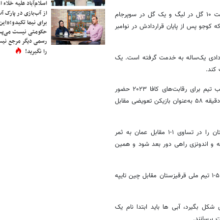
اسلام‌آباد علیه خلاء
از آب‌بازی در پارک آ
کوجو فصل ۲۰۲۲ را نیز به‌عنوان بهترین گلزن باشگاه به پایان رساند و توانست ۱۰ گل در لیگ و یک گل در سوپرجام
برای نیما تکیدو؛«این
وی بیشکک اعلام کرد که کوجو پس از پایان قراردادش در نوامبر
حکومتی نیست می‌پسن
رسمی دیگر مرجع نیست
را نگیرید!
 با قراردادی یک‌ساله به خدمت گرفته است. یک
کمی بعد، کوجو برای اولین بار به تیم ملی قرقیزستان دعوت شد تا در ترکیب تیم برای رقابت‌های کافا ۲۰۲۳ حضور
یابد. او در این پیکارها اولین بازی ملی خود را برای قرقیزستان انجام داد و در دقیقه ۵۸ به‌عنوان بازیکن تعویضی مقابل
در چارچوب رقابت‌های جام ملت‌های آسیا ۲۰۲۳، کوجو تنها گل تیم قرقیزستان را در تساوی ۱-۱ مقابل عمان به ثمر
ه و اندونزی راهی دور بعد شود و همین
در ۲۶ مارس ۲۰۲۴، کوجو اولین هت‌تریک بین‌المللی خود را در جریان پیروزی ۵-۱ تیم ملی قرقیزستان مقابل چین تایپه
 شکل بگیرد، آبی ها باید ابتدا نام یک
 برسانند.