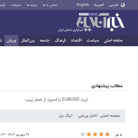
فارسی
العربية
English
تماس با ما
درباره ما
تبلیغات
آرشی
صفحه اصلی
سیاست
اقتصاد
فرهنگ
جامعه
بین‌الملل
ورزش
تا
مطالب پیشنهادی
ترید EURUSD با اسپرد از صفر پیپ
صفحه اصلی
اخبار ورزشی
لیگ برتر
۲۸ شهریور ۱۴۰۳ - ۱۶:۲۲
۵ نفر