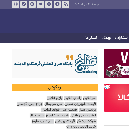
جمعه ۱۶ مرداد ۱۴۰۵
انتشارات
وبلاگ
استان‌ها
وبگردی
خبرآنلاین
راه نو آنلاین
بازی آنلاین
قیمت تلویزیون سونی
مبل مینیمال
جراح بینی گوشتی
پرشین هتل
قیمت آهن فولاد ایرانیان
اعتبارسنجی بانکی
قیمت طلا امروز
بلیط قطار
شرکت رادوکو
قیمت پروفیل
سایت یوتوتایمز
خرید اکانت chatgpt