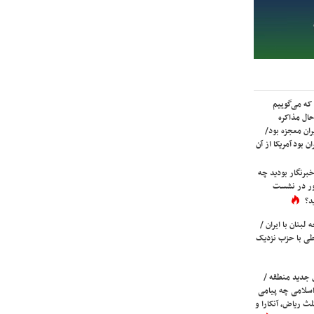
که می‌گوییم
حال مذاکره
ران معجزه بود/
ن بود آمریکا از آن
برنگار بودید چه
ور در نشست
د؟
لبنان با ایران /
ی با حزب نزدیک
 جدید منطقه /
اسلامی چه پیامی
لث ریاض، آنکارا و