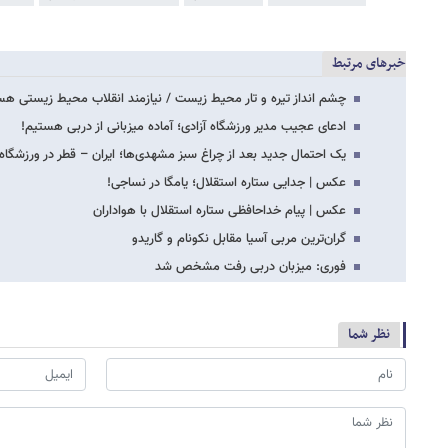
خبرهای مرتبط
چشم انداز تیره و تار محیط زیست / نیازمند انقلاب محیط زیستی هس
ادعای عجیب مدیر ورزشگاه آزادی؛ آماده میزبانی از دربی هستیم!
یک احتمال جدید بعد از چراغ سبز مشهدی‌ها؛ ایران – قطر در ورزشگاه 
عکس | جدایی ستاره استقلال؛ یامگا در نساجی!
عکس | پیام خداحافظی ستاره استقلال با هواداران
گران‌ترین مربی آسیا مقابل نکونام و گاریدو
فوری: میزبان دربی رفت مشخص شد
نظر شما