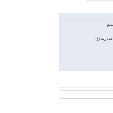
تیم
امام رضا (ع)