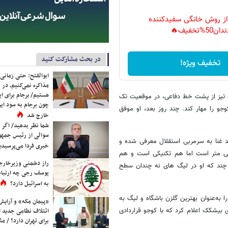
 از روش خانگی سفیدکننده
دان50%تخفیف🔥
در بحث مشارکت کنید
تخفیف ویژه!
ابوالفتح: حتی زمانی 
مذاکره نمی‌کنیم، در 
هستیم/ برجام برای ای
زار داد و حتی در دقیقه ۸۵ با یک فرار تند و تیز از پشت خط دفاعی، در موقعیت تک
چون برجام به سود ایرا
جو را مهار کند. چند روز بعد، او موفق
خارج شد
شما نظر بدهید/ اگر خ
سوالی از رئیس جمه
د غنا به سرمربی استقلال معرفی شده و
خبری فردا می‌پرسیدی
یه نهایی را داده است. مهاجمی که قد بلندی نداشته و ۱۷۴ سانتی متر است اما هم تکنیکی است و هم
راز دشمنی وزیرخارجه 
چند که او در لیگ های نه چندان سطح
یوسف رجی چه ارتباط
به اسرائیل دارد؟
ن بازیکن در سال ۲۰۱۷ به تیم فوتبال آلای قرقیزستان پیوست و فصل ۲۰۱۸ را به‌عنوان بهترین گلزن باشگاه و لیگ به
«پیمان مکه» و آرایش
 ثمر برساند. در ژانویه ۲۰۲۲، باشگاه دوردوی بیشکک اعلام کرد که با کوجو قراردادی
ائتلاف نظامی جدید 
برای تهران دارد؟ / مث