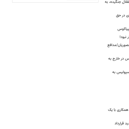
قلال جنگیده، به
دی در حق
پیاکوس
 نبود!
نصوریان/مدافع
س در خارج به
رسپولیس به
همکاری با یک
ید قرارداد