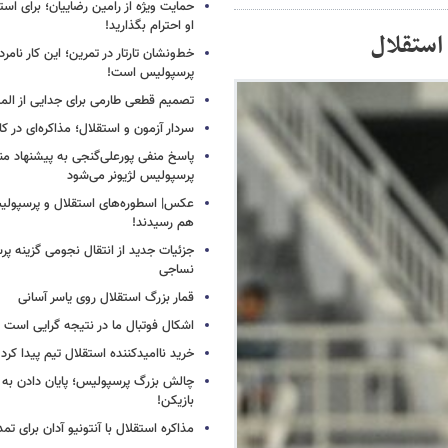
حمایت ویژه از رامین رضاییان؛ برای است
او احترام بگذارید!
استقلال
خط‌ونشان تارتار در تمرین؛ این کار نامر
پرسپولیس است!
تصمیم قطعی طارمی برای جدایی از الم
سردار آزمون و استقلال؛ مذاکره‌ای در کار
پاسخ منفی پورعلی‌گنجی به پیشنهاد م
پرسپولیس لژیونر می‌شود
عکس| اسطوره‌های استقلال و پرسپولی
هم رسیدند!
جزئیات جدید از انتقال نجومی گزینه پ
نساجی
قمار بزرگ استقلال روی یاسر آسانی
اشکال فوتبال ما در نتیجه گرایی است
خرید ناامیدکننده استقلال تیم پیدا کرد
چالش بزرگ پرسپولیس؛ پایان دادن به 
بازیکن!
مذاکره استقلال با آنتونیو آدان برای تمد