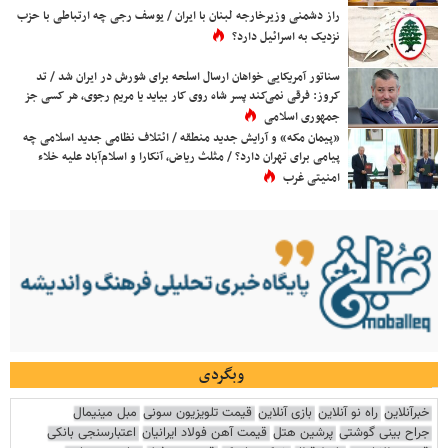
راز دشمنی وزیرخارجه لبنان با ایران / یوسف رجی چه ارتباطی با حزب
نزدیک به اسرائیل دارد؟
سناتور آمریکایی خواهان ارسال اسلحه برای شورش در ایران شد / تد
کروز: فرقی نمی‌کند پسر شاه روی کار بیاید یا مریم رجوی، هر کسی جز
جمهوری اسلامی
«پیمان مکه» و آرایش جدید منطقه / ائتلاف نظامی جدید اسلامی چه
پیامی برای تهران دارد؟ / مثلث ریاض، آنکارا و اسلام‌آباد علیه خلاء
امنیتی غرب
وبگردی
خبرآنلاین
راه نو آنلاین
بازی آنلاین
قیمت تلویزیون سونی
مبل مینیمال
جراح بینی گوشتی
پرشین هتل
قیمت آهن فولاد ایرانیان
اعتبارسنجی بانکی