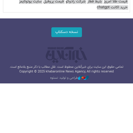
قیمت طلا امروز
بلیط قطار
شرکت رادوکو
قیمت پروفیل
سایت یوتوتایمز
خرید اکانت chatgpt
نسخه دسکتاپ
تمامی حقوق این سایت برای خبرآنلاین محفوظ است. نقل مطالب با ذکر منبع بلامانع است.
Copyright © 2025 khabaronline News Agancy, All rights reserved
طراحی و تولید: نستوه