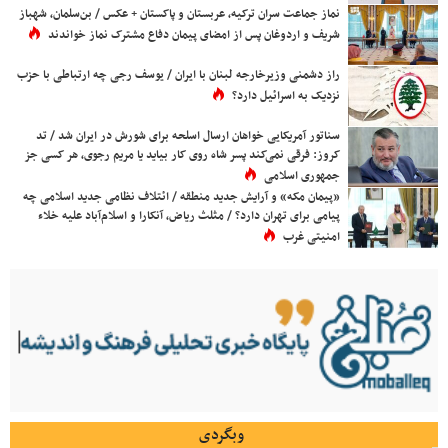
نماز جماعت سران ترکیه، عربستان و پاکستان + عکس / بن‌سلمان، شهباز
شریف و اردوغان پس از امضای پیمان دفاع مشترک نماز خواندند
راز دشمنی وزیرخارجه لبنان با ایران / یوسف رجی چه ارتباطی با حزب
نزدیک به اسرائیل دارد؟
سناتور آمریکایی خواهان ارسال اسلحه برای شورش در ایران شد / تد
کروز: فرقی نمی‌کند پسر شاه روی کار بیاید یا مریم رجوی، هر کسی جز
جمهوری اسلامی
«پیمان مکه» و آرایش جدید منطقه / ائتلاف نظامی جدید اسلامی چه
پیامی برای تهران دارد؟ / مثلث ریاض، آنکارا و اسلام‌آباد علیه خلاء
امنیتی غرب
وبگردی