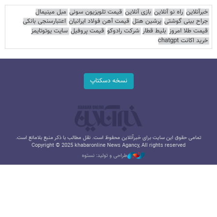
خبرآنلاین
راه نو آنلاین
بازی آنلاین
قیمت تلویزیون سونی
مبل مینیمال
جراح بینی گوشتی
پرشین هتل
قیمت آهن فولاد ایرانیان
اعتبارسنجی بانکی
قیمت طلا امروز
بلیط قطار
شرکت رادوکو
قیمت پروفیل
سایت یوتوتایمز
خرید اکانت chatgpt
نسخه دسکتاپ
تمامی حقوق این سایت برای خبرآنلاین محفوظ است. نقل مطالب با ذکر منبع بلامانع است.
Copyright © 2025 khabaronline News Agancy, All rights reserved
طراحی و تولید: نستوه