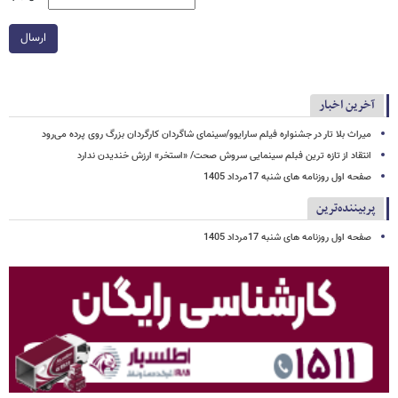
ارسال
آخرین اخبار
میراث بلا تار در جشنواره فیلم سارایوو/سینمای شاگردان کارگردان بزرگ روی پرده می‌رود
انتقاد از تازه ترین فبلم سینمایی سروش صحت/ «استخر» ارزش خندیدن ندارد
صفحه اول روزنامه های شنبه 17مرداد 1405
پربیننده‌ترین
صفحه اول روزنامه های شنبه 17مرداد 1405