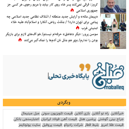
کروز: فرقی نمی‌کند پسر شاه روی کار بیاید یا مریم رجوی، هر کسی جز
جمهوری اسلامی
«پیمان مکه» و آرایش جدید منطقه / ائتلاف نظامی جدید اسلامی چه
پیامی برای تهران دارد؟ / مثلث ریاض، آنکارا و اسلام‌آباد علیه خلاء
امنیتی غرب
سوسن پرور: دیگر «عاشق» حرفه‌ام نیستم/ شو آف‌های لازم برای بازیگر
بودن را ندارم/ مِهر هم مثل نان آدم‌ها را نمک‌گیر می‌کند
وبگردی
خبرآنلاین
راه نو آنلاین
بازی آنلاین
قیمت تلویزیون سونی
مبل مینیمال
جراح بینی گوشتی
پرشین هتل
قیمت آهن فولاد ایرانیان
اعتبارسنجی بانکی
قیمت طلا امروز
بلیط قطار
شرکت رادوکو
قیمت پروفیل
سایت یوتوتایمز