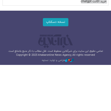
خرید اکانت chatgpt
نسخه دسکتاپ
تمامی حقوق این سایت برای خبرآنلاین محفوظ است. نقل مطالب با ذکر منبع بلامانع است.
Copyright © 2025 khabaronline News Agancy, All rights reserved
طراحی و تولید: نستوه