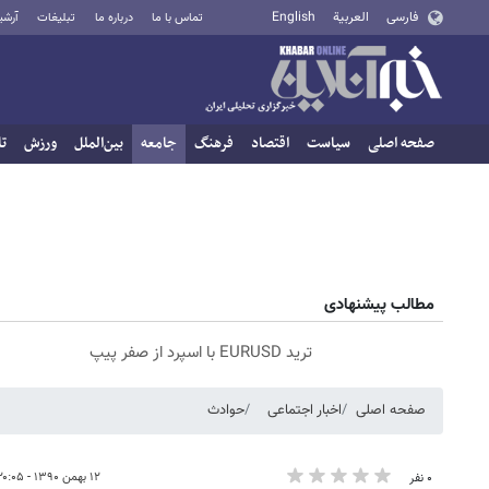
فارسی
العربية
English
تماس با ما
درباره ما
تبلیغات
آرشی
صفحه اصلی
سیاست
اقتصاد
فرهنگ
جامعه
بین‌الملل
ورزش
تا
مطالب پیشنهادی
ترید EURUSD با اسپرد از صفر پیپ
صفحه اصلی
اخبار اجتماعی
حوادث
۱۲ بهمن ۱۳۹۰ - ۲۰:۰۵
۰ نفر