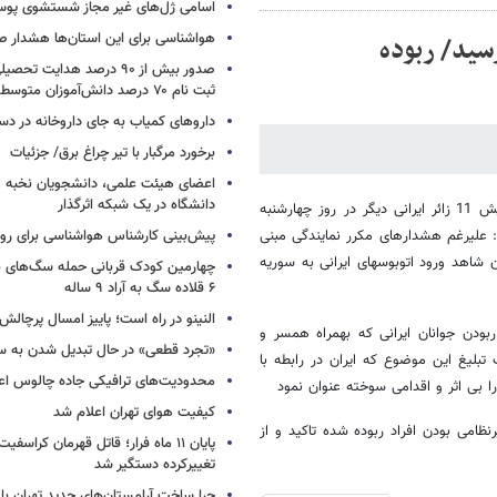
اسامی ژل‌های غیر مجاز شستشوی پو
هواشناسی برای این استان‌ها هشدار صا
وده شده در سوریه به 29 نفر رسید/ ربوده
صدور بیش از ۹۰ درصد هدایت 
ثبت نام ۷۰ درصد دانش‌آموزان متوسطه اول
داروهای کمیاب به جای داروخانه در دس
برخورد مرگبار با تیر چراغ برق/ جزئیات
اعضای هیئت علمی، دانشجویان نخبه و 
دانشگاه در یک شبکه‌ اثرگذار
کامجو کنسول سفارت جمهوری اسلامی ایران در سوریه ضمن تأیید خبر ربایش 11 زائر ایرانی دیگر در روز چهارشنبه
اشت: علیرغم هشدارهای مکرر نمایندگی مبنی
پیش‌بینی کارشناس هواشناسی برای روزه
 شاهد ورود اتوبوسهای ایرانی به سوریه
چهارمین کودک قربانی حمله سگ‌های 
۶ قلاده سگ به آراد ۹ ساله
النینو در راه است؛ پاییز امسال پرچال
بودن جوانان ایرانی که بهمراه همسر و
«تجرد قطعی» در حال تبدیل شدن به 
تبلیغ این موضوع که ایران در رابطه با
محدودیت‌های ترافیکی جاده چالوس اع
 بی اثر و اقدامی سوخته عنوان نمود
کیفیت هوای تهران اعلام شد
رنظامی بودن افراد ربوده شده تاکید و از
پایان ۱۱ ماه فرار؛ قاتل قهرمان کراسفی
تغییرکرده دستگیر شد
چرا ساخت آرامستان‌های جدید تهران با