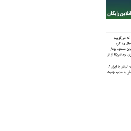
که می‌گوییم
حال مذاکره
ران معجزه بود/
ن بود آمریکا از آن
لبنان با ایران /
ی با حزب نزدیک