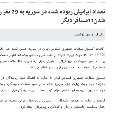
تعداد ایرانیان رب
شدن11مسافر دیگر
خبرگزاری مهر نوشت:
12/11/1390 که جهت زیارت عتبات از حلب عازم دمشق بوده اند اظهار د
بر عدم سفر شهروندان عزیز ایرانی از طریق زمینی به سوریه متاسفانه همچنان
هستیم که حوادث مشابه برای زائران عزیز اتفاق می افتد.
کنسول سفارت جمهوری اسلامی ایران با اشاره به اهداف سوء ربایندگان در ر
خانواده خود جهت زیارت عازم سوریه شده اند و سوء استفاده ربایندگان جهت 
حوادث سوریه نیرو به این کشور اعزام کرده است ، این حربه گروههای مسلح را
کامجو با اشاره به اهداف ربایندگان از ربایش زائران جوان ایرانی مجددا بر غی
رفتار نامناسب ربایندگان با زنان و کودکان و پیرمردان انتقاد کرد.