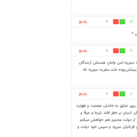
پاسخ
0
24
ی ؟
پاسخ
0
31
ه سوریه امن وامان هستش ازبندگان
نگهدارشون باشه 7 11 11=29 یعنی هنوزبایدبیشترربوده شند سفربه سوریه که
پاسخ
0
2
از روی عشق به خاندان عصمت و طهارت
 انسان بر خطر افتد شرعا و عرفا و
د ؟ از دولت محترم هم خواهش میکنم
 قربانیان میرود و سپس خود دولت و