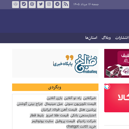
جمعه ۱۶ مرداد ۱۴۰۵
انتشارات
وبلاگ
استان‌ها
وبگردی
خبرآنلاین
راه نو آنلاین
بازی آنلاین
قیمت تلویزیون سونی
مبل مینیمال
جراح بینی گوشتی
پرشین هتل
قیمت آهن فولاد ایرانیان
اعتبارسنجی بانکی
قیمت طلا امروز
بلیط قطار
شرکت رادوکو
قیمت پروفیل
سایت یوتوتایمز
خرید اکانت chatgpt