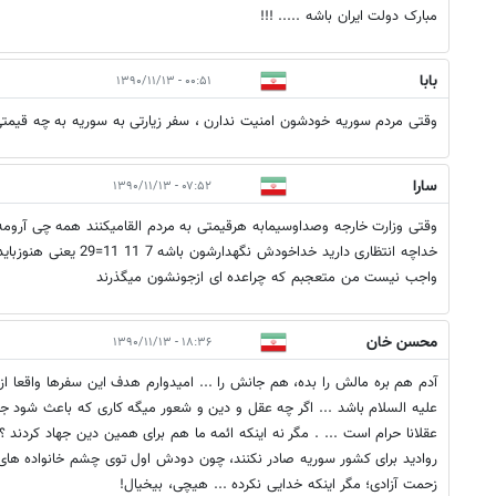
مبارک دولت ایران باشه ..... !!!
بابا
۰۰:۵۱ - ۱۳۹۰/۱۱/۱۳
وقتی مردم سوریه خودشون امنیت ندارن ، سفر زیارتی به سوریه به چه قیمت
سارا
۰۷:۵۲ - ۱۳۹۰/۱۱/۱۳
وقتی وزارت خارجه وصداوسیمابه هرقیمتی به مردم القامیکنند همه چی آروم
خداچه انتظاری دارید خداخودش 
واجب نیست من متعجبم که چراعده ای ازجونشون میگذرند
محسن خان
۱۸:۳۶ - ۱۳۹۰/۱۱/۱۳
آدم هم بره مالش را بده، هم جانش را ... امیدوارم هدف این سفرها واقعا 
علیه السلام باشد ... اگر چه عقل و دین و شعور میگه کاری که باعث شود جان
عقلانا حرام است ... . مگر نه اینکه ائمه ما هم برای همین دین جهاد کردن
روادید برای کشور سوریه صادر نکنند، چون دودش اول توی چشم خانواده های
زحمت آزادی؛ مگر اینکه خدایی نکرده ... هیچی، بیخیال!