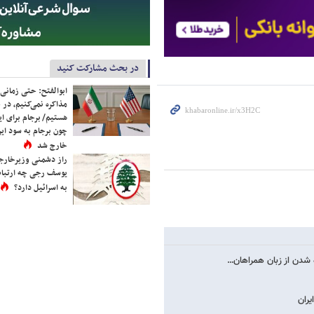
در بحث مشارکت کنید
ابوالفتح: حتی زمانی 
مذاکره نمی‌کنیم، در 
هستیم/ برجام برای ای
چون برجام به سود ایرا
خارج شد
راز دشمنی وزیرخارجه 
یوسف رجی چه ارتباط
به اسرائیل دارد؟
ه شدن از زبان همراهان…
یران