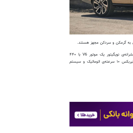
ی به گرمکن و سردکن مجهز هستند.
شاسی، سیستم تعلیق و قوای محرکه تقریباً بدون تغییر باقی مانده‌اند. پیشرانه‌ی نویگیتور یک موتور V6 با ۴۴۰
اسب‌بخار قدرت است که حجمی برابر با ۳٫۵ لیتر دارد. تمامی تریم‌ها به گیربکس ۱۰ سرعته‌ی اتوماتیک و سیستم