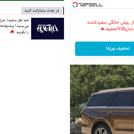
در بحث مشارکت کنید
شما نظر بدهید/ خبرآن
 از روش خانگی سفیدکننده
می‌بینید؟ پیشنهادها 
دان50%تخفیف🔥
را بگویید
تخفیف ویژه!