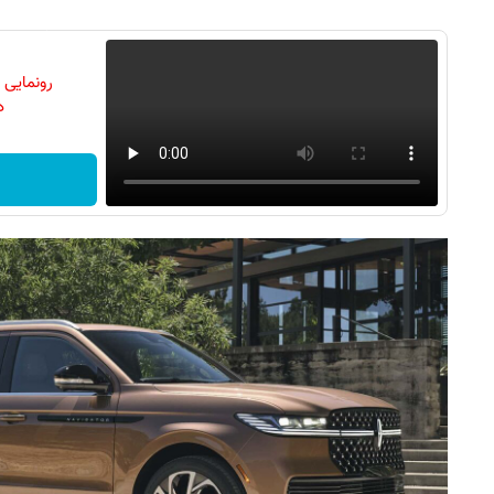
رونمایی
دن