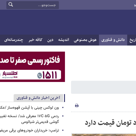
و
ریخ
دانش و فناوری
هوش مصنوعی
اندیشه
دین
کافه خبر
چندرسانه‌ای
آخرین اخبار دانش و فناوری
ون لوکس چینی با آپشن قهوه‌ساز /ع
ردمی ۱۷C ۵G معرفی شد/ نسخه تغ
گوشی قدیمی‌تر شیائومی
ترامپ: خریداران خودروهای برقی مریض و