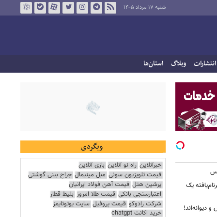
شنبه ۱۷ مرداد ۱۴۰۵
انتشارات
وبلاگ
استان‌ها
وبگردی
خبرآنلاین
راه نو آنلاین
بازی آنلاین
کس
قیمت تلویزیون سونی
مبل مینیمال
جراح بینی گوشتی
پرشین هتل
قیمت آهن فولاد ایرانیان
ییرنام‌یافته یک
اعتبارسنجی بانکی
قیمت طلا امروز
بلیط قطار
شرکت رادوکو
قیمت پروفیل
سایت یوتوتایمز
 دیوانه‌اند!
خرید اکانت chatgpt