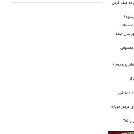
ی به صف کردن
ی‌شود؟
نده ماند
سال آینده
 مصنوعی
ای پریمیوم /
از
 / بدافزار
ی مرموز دوباره
را نه؟