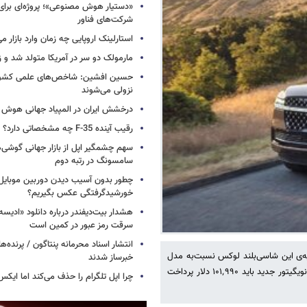
«دستیار هوش مصنوعی»؛ پروژه‌ای برا
شرکت‌های فناور
استارلینک اروپایی چه زمان وارد بازار م
مارمولک دو سر در آمریکا متولد شد و ز
حسین افشین: شاخص‌های علمی کشور 
نزولی می‌شوند
درخشش ایران در المپیاد جهانی هوش
رقیب آینده F-35 چه مشخصاتی دارد؟
سهم چشمگیر اپل از بازار جهانی گوشی‌ه
سامسونگ در رتبه دوم
چطور بدون آسیب دیدن دوربین موبایل 
خورشیدگرفتگی عکس بگیریم؟
هشدار بیت‌دیفندر درباره دانلود «ادیسه»
سرقت رمز عبور در کمین است
انتشار اسناد محرمانه پنتاگون / پرنده‌ها
نسخه‌ی پایه‌ی این شاسی‌بلند لوکس نسبت‌به مدل
خبرساز شدند
سال پیش افزایشی ۱۶٬۷۳۰ دلاری داشته است. برای خرید ارزان‌ترین نسخه‌ی نویگیتور جدید باید ۱۰۱٬۹۹۰ دلار پرداخت
چرا اپل تلگرام را حذف می‌کند اما ایکس 