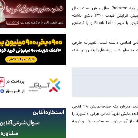
به گزارش خبرآنلاین، دلیل افزایش قیمت مدل جدید نویگیتور، حذف تریم پایه Premiere سال پیش است. حال
ارزان‌ترین نسخه‌ی این خودرو، تریم Reserve است که نسبت‌به مدل سال پیش افزایش قیمت ۴۳۰۰ دلاری داشته
است. پس‌از تریم Jet Appearance Package، قیمت گران‌ترین نسخه‌ی نویگیتور با تریم Black Label و با فاصله‌ی
طراحی به‌روزرسانی اساسی داشته است. تغییرات خارجی
ت به سایر شاسی‌بلندهای لینکلن نیستند،
در داخل کابین حتی شاهد تغییرات چشمگیرتری هستیم. کابین نویگیتور جدید میزبان یک صفحه‌نمایش ۴۸ اینچی
‌نمایش تقریباً تمامی عرض داشبورد را
ه از آن می‌توان سیستم صوتی و تهویه