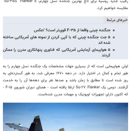
رقیب جدید روسیه برای تاج بهترین جنگنده نسل چهارم، Su-۳۵S "Flanker E"
مقایسه خواهیم کرد.
خبرهای مرتبط
جنگنده چینی واقعا از F-۳۵ قوی‌تر است؟ /عکس
۵ جت جنگنده چینی که با کپی کردن از نمونه های آمریکایی ساخته
شده اند
۵ هواپیمای آزمایشی آمریکایی که فناوری پنهانکاری مدرن را ممکن
کردند
اولی هواپیمایی است که از بسیاری جهات مشخصات یک جنگنده نسل چهارم را به
طور تمام و کمال در اختیار دارد. در دهه ۱۹۷۰ معرفی شد، به طور گسترده‌ای به
روز شده است تا مطابق با زمان باشد و صدها نفر برای دهه‌ها آن‌ را به خدمت
گرفتند. دومی یک Su-۲۷ Flanker ارتقا یافته است - همتای دوران شوروی F-۱۵ -
که اکنون دارای تجهیزات اویونیک و مهمات مدرن شده‌است.