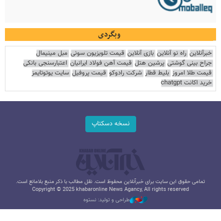
وبگردی
خبرآنلاین
راه نو آنلاین
بازی آنلاین
قیمت تلویزیون سونی
مبل مینیمال
جراح بینی گوشتی
پرشین هتل
قیمت آهن فولاد ایرانیان
اعتبارسنجی بانکی
قیمت طلا امروز
بلیط قطار
شرکت رادوکو
قیمت پروفیل
سایت یوتوتایمز
خرید اکانت chatgpt
نسخه دسکتاپ
تمامی حقوق این سایت برای خبرآنلاین محفوظ است. نقل مطالب با ذکر منبع بلامانع است.
Copyright © 2025 khabaronline News Agancy, All rights reserved
طراحی و تولید: نستوه