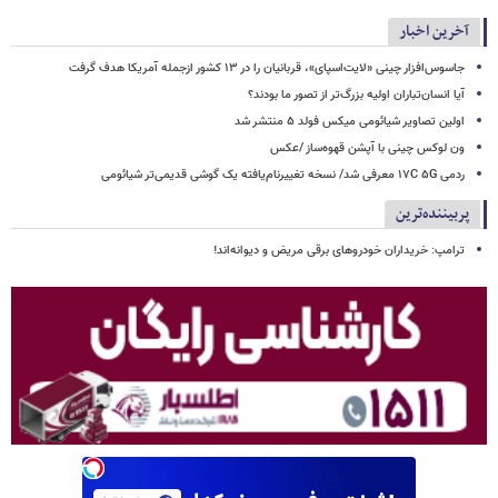
آخرین اخبار
جاسوس‌افزار چینی «لایت‌اسپای»، قربانیان را در ۱۳ کشور ازجمله آمریکا هدف گرفت
آیا انسان‌تباران اولیه بزرگ‌تر از تصور ما بودند؟
اولین تصاویر شیائومی میکس فولد ۵ منتشر شد
ون لوکس چینی با آپشن قهوه‌ساز /عکس
ردمی ۱۷C ۵G معرفی شد/ نسخه تغییرنام‌یافته یک گوشی قدیمی‌تر شیائومی
پربیننده‌ترین
ترامپ: خریداران خودروهای برقی مریض و دیوانه‌اند!