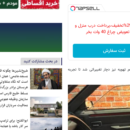
فقط امروز با 29%تخفیف،پرداخت درب منزل و
ویض چراغ 40 وات بخر
ثبت سفارش
در بحث مشارکت کنید
هویه نیز دچار تغییراتی شد تا تجربه
شیخ‌نشین‌ها چگونه فک
مسجدجامعی: عمان تن
است که نگاه متفاوتی 
عربستان برادر بزرگ‌
مسلط خلیج فارس ا
سازمان وظیفه عمومی 
معافیت سربازان فراری
ابوالفتح: برای ترامپ
سر کار باشد یا عمامه/