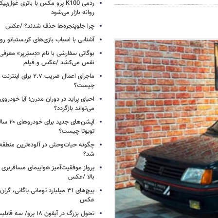
ردمی K100 پرو مکس با باتری غول‌
روانه بازار می‌شود
چرا جلوپنجره‌ها حذف شدند؟ /عکس
آشنایی با اسباب‌ بازی‌های کریستیانو ر
نفس می‌کشد /عکس و فیلم
ماجرای اعمال ضریب ۲.۷ برای 
چیست؟
احیای پراید در دوران مدرن؛ آیا خودروی 
می‌تواند بازگردد؟
آپشن‌های ج
تویوتا چیست؟
چگونه حیات‌وحش در آلوده‌ترین منطقه
شد؟
پرواز موفقیت‌آمیز هواپیمای مسافربری چ
بالا /عکس
عکس
تحول بزرگ در آیفون ۱۸ پرو/