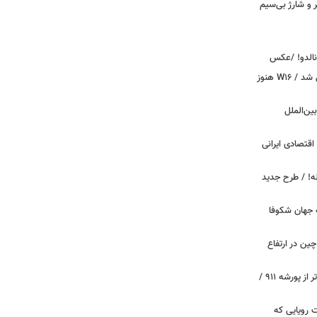
پیکر و شارژ بی‌سیم
ونالدو! /عکس
بوگاتی سفارشی با نام «دِستِریِر» معرفی شد / W۱۶ هنوز
اینترنت بین‌الملل
اقتصادی ایرانی
دید برای خودروهای ۲۰ ساله! / طرح جدید
 جهان شکوفا
ین در ارتفاع
پیچ‌های ۳۱ میلیارد تومانی پاگانی، گران‌تر از پورشه ۹۱۱ /
 سه قابلیت رویایی که