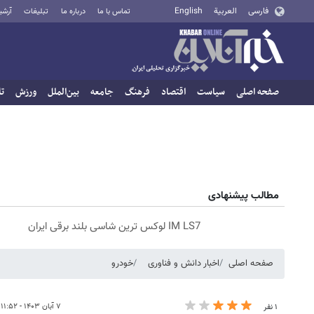
فارسی
العربية
English
تماس با ما
درباره ما
تبلیغات
آرشی
صفحه اصلی
سیاست
اقتصاد
فرهنگ
جامعه
بین‌الملل
ورزش
تا
مطالب پیشنهادی
IM LS7 لوکس ترین شاسی بلند برقی ایران
صفحه اصلی
اخبار دانش و فناوری
خودرو
۷ آبان ۱۴۰۳ - ۱۱:۵۲
۱ نفر