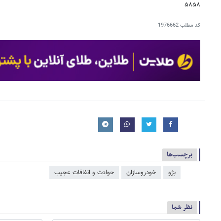
۵۸۵۸
کد مطلب
1976662
برچسب‌ها
پژو
خودروسازان
حوادث و اتفاقات عجیب
نظر شما