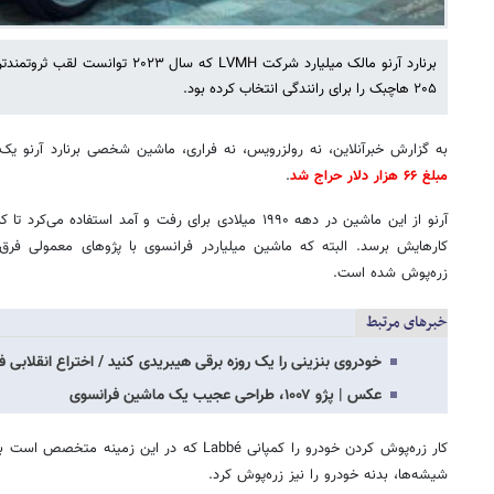
برنارد آرنو مالک میلیارد شرکت LVMH که س
۲۰۵ هاچبک را برای رانندگی انتخاب کرده بود.
به گزارش خبرآنلاین، نه رولزرویس، نه فراری، ماشین شخصی برنارد آرنو یک پژو ۲۰۵ هاچبک بود که چن
مبلغ ۶۶ هزار دلار حراج شد
.
آرنو از این ماشین در دهه ۱۹۹۰ میلادی برای رفت‌ و آمد استفا
کارهایش برسد. البته که ماشین میلیاردر فرانسوی با پژوهای معمولی فرق
زره‌پوش شده است.
خبرهای مرتبط
خودروی بنزینی را یک روزه برقی هیبریدی کنید / اختراع انقلابی ف
عکس | پژو ۱۰۰۷، طراحی عجیب یک ماشین فرانسوی
کار زره‌پوش کردن خودرو را کمپانی Labbé که در این
شیشه‌ها، بدنه خودرو را نیز زره‌پوش کرد.