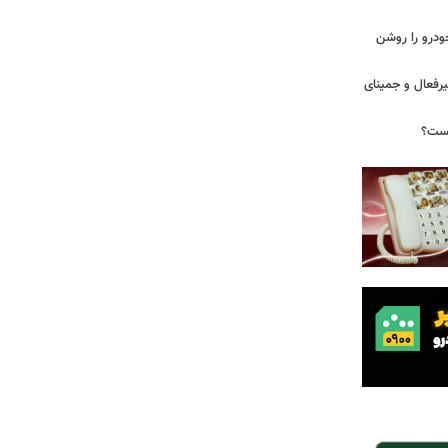
ودرو را روشن
یرفعال و جمینای
یست؟