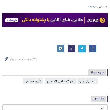
کد مطلب
1978229
برچسب‌ها
موسیقی پاپ
خواننده لس آنجلسی
تاریخ معاصر
نظر شما