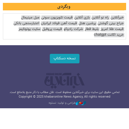
وبگردی
خبرآنلاین
راه نو آنلاین
بازی آنلاین
قیمت تلویزیون سونی
مبل مینیمال
جراح بینی گوشتی
پرشین هتل
قیمت آهن فولاد ایرانیان
اعتبارسنجی بانکی
قیمت طلا امروز
بلیط قطار
شرکت رادوکو
قیمت پروفیل
سایت یوتوتایمز
خرید اکانت chatgpt
نسخه دسکتاپ
تمامی حقوق این سایت برای خبرآنلاین محفوظ است. نقل مطالب با ذکر منبع بلامانع است.
Copyright © 2025 khabaronline News Agancy, All rights reserved
طراحی و تولید: نستوه