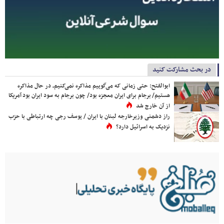
در بحث مشارکت کنید
ابوالفتح: حتی زمانی که می‌گوییم مذاکره نمی‌کنیم، در حال مذاکره
هستیم/ برجام برای ایران معجزه بود/ چون برجام به سود ایران بود آمریکا
از آن خارج شد
راز دشمنی وزیرخارجه لبنان با ایران / یوسف رجی چه ارتباطی با حزب
نزدیک به اسرائیل دارد؟