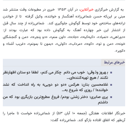
‍ به گزارش خبرگزاری
خبرآنلاین
، در آبان ۱۳۵۳ خبری در مطبوعات وقت منتشر شد
مبنی بر این‌که حسن شماعی‌زاده آهنگساز و خواننده، وکیل گرفته تا از خواندن
ترانه‌های ساخته‌ی خود توسط گوگوش جلوگیری کند. شماعی‌زاده از چند سال قبل
از انتشار این خبر چهارده آهنگ به گوگوش داده بود که عبارت بودند از:
«دوراهی»، «نمیاد»، «کیه‌کیه»، «جاده»، «اون منم»، «دو پنجره»، «من و گنجشگای
خونه»، «من و تو»، «کوه»، «مرداب»، «کولی»، «بمون تا بمونم»، «غریب آشنا» و
«کویر».
خبرهای مرتبط
بهروز وثوقی: خوب می‌دانم چکار می‌کنم، لطفا دوستان اظهارنظر
نکنند / هیچ تهیه‌کننده‌ای…
غلامحسین بنان: هرکس «دو دو دویی» به راه انداخت که نشد
خواننده! / روزی که شروع به…
پری صابری: دختر زشتی بودم/ فروغ مطیع‌ترین بازیگری بود که من
داشتم
خبرنگار اطلاعات هفتگی (جمعه ۱۰ آبان ۵۳) از شماعی‌زاده خواست تا ماجرا را
آن‌طور که اتفاق افتاده بازگو کند. شماعی‌زاده گفت: