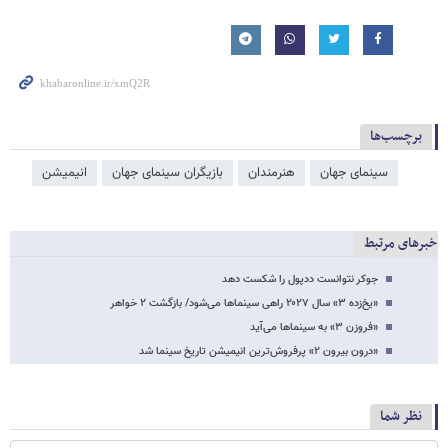
برچسب‌ها
سینمای جهان
هنرمندان
بازیگران سینمای جهان
انیمیشن
خبرهای مرتبط
جوکر نتوانست ددپول را شکست دهد
«یخ‌زده ۳» سال ۲۰۲۷ راهی سینماها می‌شود/ بازگشت ۲ خواهر
«فروزن ۳» به سینماها می‌آید
«درون بیرون ۲» پرفروش‌ترین انیمیشن تاریخ سینما شد
نظر شما