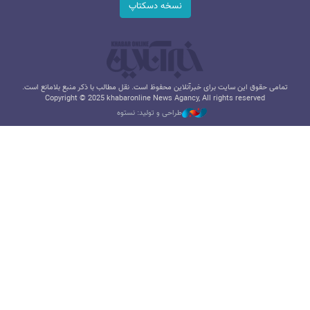
نسخه دسکتاپ
تمامی حقوق این سایت برای خبرآنلاین محفوظ است. نقل مطالب با ذکر منبع بلامانع است.
Copyright © 2025 khabaronline News Agancy, All rights reserved
طراحی و تولید: نستوه