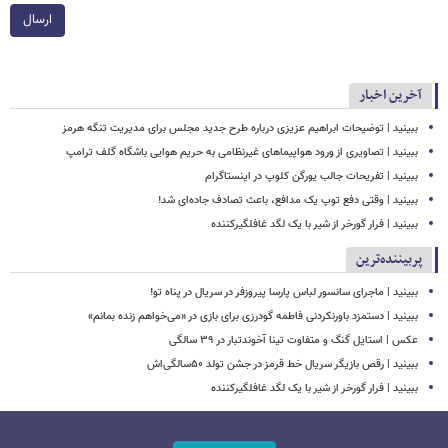
ارسال
آخرین اخبار
ببینید | توضیحات ابراهیم عزیزی درباره طرح جدید مجلس برای مدیریت تنگه هرمز
ببینید | تصاویری از ورود هواپیماهای غیرنظامی به حریم هوایی باشگاه گلف ترامپ
ببینید | تفریحات جالب یورگن کلوپ در اینستاگرام
ببینید | وقتی دفع توپ یک مدافع، باعث تصادف جاده‌ای شد!
ببینید | فرار گورخر از شیر با یک لگد غافلگیرکننده
پربیننده‌ترین
ببینید | ماجرای سانسور لباس پارسا پیروزفر در سریال در پناه تو!
ببینید | دستمزد باورنکردنی فاطمه گودرزی برای بازی در «می‌خواهم زنده بمانم»
عکس | استایل گنگ و متفاوت تینا آخوندتبار در ۳۹ سالگی
ببینید | رقص بازیگر سریال خط قرمز در جشن تولد ۵۰سالگی‌اش
ببینید | فرار گورخر از شیر با یک لگد غافلگیرکننده