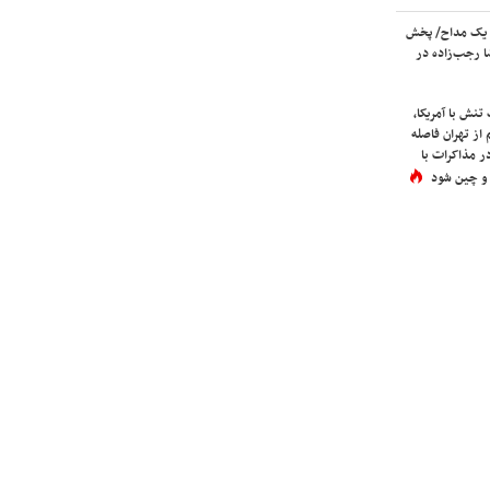
 یک مداح/ پخش
 رجب‌زاده در
نش با آمریکا،
از تهران فاصله
در مذاکرات با
 و چین شود