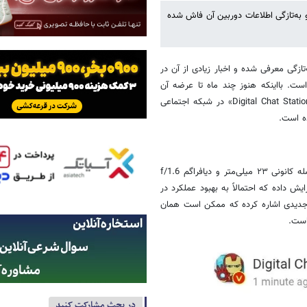
ولترا می‌رسد و به‌تازگی اطلاعات دوربین آن فاش شده
ش خبرگزاری خبرآنلاین و براساس گزارش دیجیاتو، سری شیائومی ۱۵ به‌تازگی معرفی شده و اخبار زیادی از آن در
شود. بازار شایعات هم شیائومی ۱۵ اولترا داغ است. بااینکه هنوز چند ماه تا عرضه آن
باقی‌مانده، منظم جزئیات جدیدی به بیرون درز می‌کند. حالا حساب کاربری «Digital Chat Station» در شبکه اجتماعی
براساس اطلاعات فاش‌شده این گوشی به حسگر اصلی ۵۰ مگاپیکسلی با فاصله کانونی ۲۳ میلی‌متر و دیافراگم f/1.6
ایش داده که احتمالاً به بهبود عملکرد در
 جدیدی اشاره کرده که ممکن است همان
در بحث مشارکت کنید