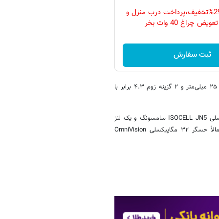
فقط امروز با 29%تخفیف،پرداخت درب منزل و
ویض چراغ 40 وات بخر
ثبت سفارش
جزئیات بیشتری از طراحی حسگر نیز ارائه شده، ازجمله: فاصله کانونی حدوداً ۲۵ میلی‌متر و ۲ گزینه زوم ۴.۳ برابر با
در کنار این موارد، براساس گزارش‌های قبلی این گوشی به حسگر ۵۰ مگاپیکسلی ISOCELL JN5 سامسونگ و یک لنز
پریسکوپی ۵۰ مگاپیکسلی با زوم دوبرابر مجهز خواهد بود. در جلو نیز احتمالاً حسگر ۳۲ مگاپیکسلی OmniVision