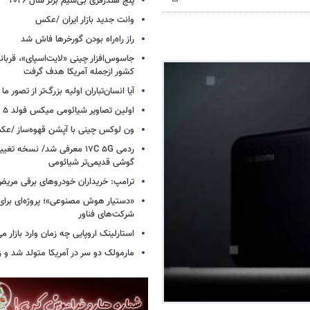
پنج هندزفری بی‌سیم برتر سال ۲۰۲۶
وانت جدید بازار ایران /عکس
راز راه‌راه بودن گورخرها فاش شد
کشور ازجمله آمریکا هدف گرفت
آیا انسان‌تباران اولیه بزرگ‌تر از تصور ما
اولین تصاویر شیائومی میکس فولد ۵ منتشر شد
ون لوکس چینی با آپشن قهوه‌ساز /ع
ردمی ۱۷C ۵G معرفی شد/ نسخه تغ
گوشی قدیمی‌تر شیائومی
ترامپ: خریداران خودروهای برقی مریض و
«دستیار هوش مصنوعی»؛ پروژه‌ای برا
شرکت‌های فناور
استارلینک اروپایی چه زمان وارد بازار م
مارمولک دو سر در آمریکا متولد شد و ز