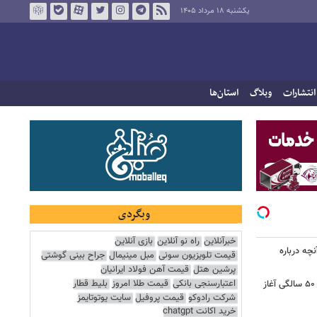
یکشنبه ۱۸ مرداد ۱۴۰۵
انتشارات
وبلاگ
استان‌ها
وبگردی
خبرآنلاین
راه نو آنلاین
بازی آنلاین
آنچه درباره
قیمت تلویزیون سونی
مبل مینیمال
جراح بینی گوشتی
پرشین هتل
قیمت آهن فولاد ایرانیان
اعتبارسنجی بانکی
قیمت طلا امروز
بلیط قطار
کشف تغییری پنهان در مغز که از حدود ۵۰ سالگی آغاز
شرکت رادوکو
قیمت پروفیل
سایت یوتوتایمز
خرید اکانت chatgpt