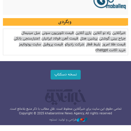
وبگردی
خبرآنلاین
راه نو آنلاین
بازی آنلاین
قیمت تلویزیون سونی
مبل مینیمال
جراح بینی گوشتی
پرشین هتل
قیمت آهن فولاد ایرانیان
اعتبارسنجی بانکی
قیمت طلا امروز
بلیط قطار
شرکت رادوکو
قیمت پروفیل
سایت یوتوتایمز
خرید اکانت chatgpt
نسخه دسکتاپ
تمامی حقوق این سایت برای خبرآنلاین محفوظ است. نقل مطالب با ذکر منبع بلامانع است.
Copyright © 2025 khabaronline News Agancy, All rights reserved
طراحی و تولید: نستوه