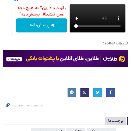
زانو درد دارین؟ به هیچ وجه
عمل نکنید❌ "پرسش‌نامه"
◀ پرسش‌نامه
کد مطلب
1984624
برچسب‌ها