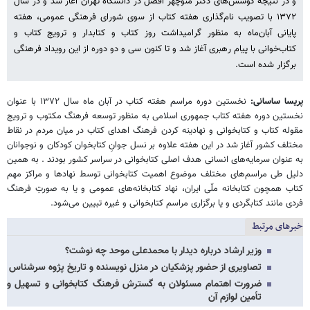
و در نتیجه کوشش‌های دکتر منوچهر افضل در دانشگاه تهران آغاز شد و در سال
۱۳۷۲ با تصویب نام‌گذاری هفته کتاب از سوی شورای فرهنگی عمومی، هفته
پایانی آبان‌ماه به منظور گرامیداشت روز کتاب و کتابدار و ترویج کتاب و
کتاب‌خوانی با پیام رهبری آغاز شد و تا کنون سی و دو دوره از این رویداد فرهنگی
برگزار شده است.
پریسا ساسانی:
نخستین دوره مراسم هفته کتاب در آبان ماه سال ۱۳۷۲ با عنوان
نخستین دوره هفته کتاب جمهوری اسلامی به منظور توسعه فرهنگ مکتوب و ترویج
مقوله کتاب و کتابخوانی و نهادینه کردن فرهنگ اهدای کتاب در میان مردم در نقاط
مختلف کشور آغاز شد در این هفته علاوه بر نسل جوانِ کتابخوان کودکان و نوجوانان
به عنوان سرمایه‌های انسانی هدف اصلی کتابخوانی در سراسر کشور بودند . به همین
دلیل طی مراسم‌های مختلف موضوع اهمیت کتابخوانی توسط نهادها و مراکز مهم
کتاب همچون کتابخانه ملّی ایران، نهاد کتابخانه‌های عمومی و یا به صورتِ فرهنگ
فردی مانند کتابگردی و یا برگزاری مراسم کتابخوانی و غیره تبیین می‌شود.
خبرهای مرتبط
وزیر ارشاد درباره دیدار با محمدعلی موحد چه نوشت؟
تصاویری از حضور پزشکیان در منزل نویسنده و تاریخ پژوه سرشناس
ضرورت اهتمام مسئولان به گسترش فرهنگ کتابخوانی و تسهیل و
تأمین لوازم آن