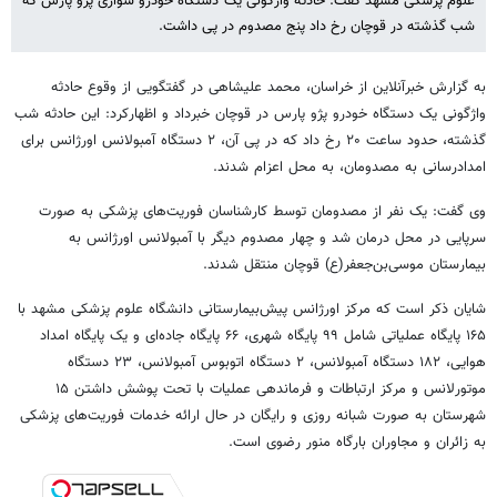
علوم پزشکی مشهد گفت: حادثه واژگونی یک دستگاه خودرو سواری پژو پارس که
شب گذشته در قوچان رخ داد پنج مصدوم در پی داشت.
به گزارش خبرآنلاین از خراسان، محمد علیشاهی در گفتگویی از وقوع حادثه
واژگونی یک دستگاه خودرو پژو پارس در قوچان خبرداد و اظهارکرد: این حادثه شب
گذشته، حدود ساعت ۲۰ رخ داد که در پی آن، ۲ دستگاه آمبولانس اورژانس برای
امدادرسانی به مصدومان، به محل اعزام شدند.
وی گفت: یک نفر از مصدومان توسط کارشناسان فوریت‌های پزشکی به صورت
سرپایی در محل درمان شد و چهار مصدوم دیگر با آمبولانس اورژانس به
بیمارستان موسی‌بن‌جعفر(ع) قوچان منتقل شدند.
شایان ذکر است که مرکز اورژانس پیش‌بیمارستانی دانشگاه علوم پزشکی مشهد با
۱۶۵ پایگاه عملیاتی شامل ۹۹ پایگاه شهری، ۶۶ پایگاه جاده‌ای و یک پایگاه امداد
هوایی، ۱۸۲ دستگاه آمبولانس، ۲ دستگاه اتوبوس آمبولانس، ۲۳ دستگاه
موتورلانس و مرکز ارتباطات و فرماندهی عملیات با تحت پوشش داشتن ۱۵
شهرستان به صورت شبانه روزی و رایگان در حال ارائه خدمات فوریت‌های پزشکی
به زائران و مجاوران بارگاه منور رضوی است.