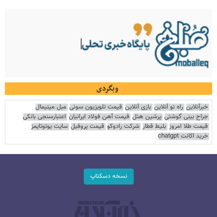
وبگردی
خبرآنلاین
راه نو آنلاین
بازی آنلاین
قیمت تلویزیون سونی
مبل مینیمال
جراح بینی گوشتی
پرشین هتل
قیمت آهن فولاد ایرانیان
اعتبارسنجی بانکی
قیمت طلا امروز
بلیط قطار
شرکت رادوکو
قیمت پروفیل
سایت یوتوتایمز
خرید اکانت chatgpt
نسخه دسکتاپ