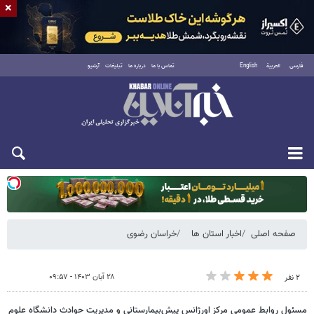
×
فارسی
العربية
English
تماس با ما
درباره ما
تبلیغات
آرشیو
یکشنبه ۱۸ مرداد ۱۴۰۵
صفحه اصلی
اخبار استان ها
خراسان رضوی
۲۸ آبان ۱۴۰۳ - ۰۹:۵۷
۲ نفر
مسئول روابط عمومی مرکز اورژانس پیش‌بیمارستانی و مدیریت حوادث دانشگاه علوم