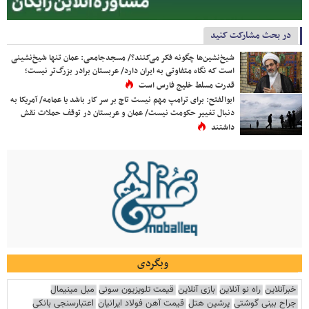
در بحث مشارکت کنید
شیخ‌نشین‌ها چگونه فکر می‌کنند؟/ مسجدجامعی: عمان تنها شیخ‌نشینی
است که نگاه متفاوتی به ایران دارد/ عربستان برادر بزرگ‌تر نیست؛
قدرت مسلط خلیج فارس است
ابوالفتح: برای ترامپ مهم نیست تاج بر سر کار باشد یا عمامه/ آمریکا به
دنبال تغییر حکومت نیست/ عمان و عربستان در توقف حملات نقش
داشتند
وبگردی
خبرآنلاین
راه نو آنلاین
بازی آنلاین
قیمت تلویزیون سونی
مبل مینیمال
جراح بینی گوشتی
پرشین هتل
قیمت آهن فولاد ایرانیان
اعتبارسنجی بانکی