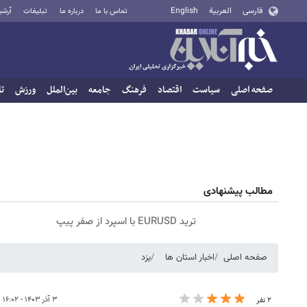
فارسی
العربية
English
تماس با ما
درباره ما
تبلیغات
آرشی
صفحه اصلی
سیاست
اقتصاد
فرهنگ
جامعه
بین‌الملل
ورزش
تا
مطالب پیشنهادی
ترید EURUSD با اسپرد از صفر پیپ
صفحه اصلی
اخبار استان ها
یزد
۳ آذر ۱۴۰۳ - ۱۶:۰۲
۲ نفر