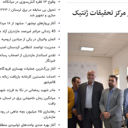
وقوع ۱۳ فقره آتش‌سوزی در میانکاله
ت
 مرکز تحقیقات ژنتیک
سازی و تجهیز شد
آغاز پروازهای نوشهر– مشهد از ۱۸ مرداد
43 زندانی جرائم غیرعمد مازندران آزاد می شوند
المان والیبال در یکی از میادین ارومی
مدیریت توانمند انتظامی کردستان امن
تقدیر استاندار مازندران از اصحاب رسان
خبرنگار
آغاز بزرگ‌ترین عملیات بهسازی فرودگا
احداث نخستین کارخانه بازیافت زباله ما
قائم‌شهر
مادر شهید رمضانی در نکا به فرزند 
میانگین زمان خاموشی برق در استان م
یافت
رهاسازی ۷۵ میلیون بچه ماهی در ر
مازندران
آغاز بهره مندی واحدهای تولییدی منطقه 