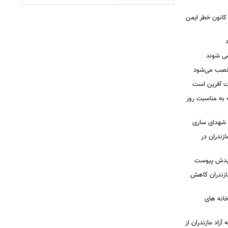
حول بی سابقه در برق لرستان / ۳۲۳ کانون خطر ایمن
ه نصب می‌شود
یت آفرین است
ه به مناسبت روز
ه شهدای ساری
زندران در
شهیدش پیوست
ازندران کاهش
ودخانه های
آزاد مازندران از