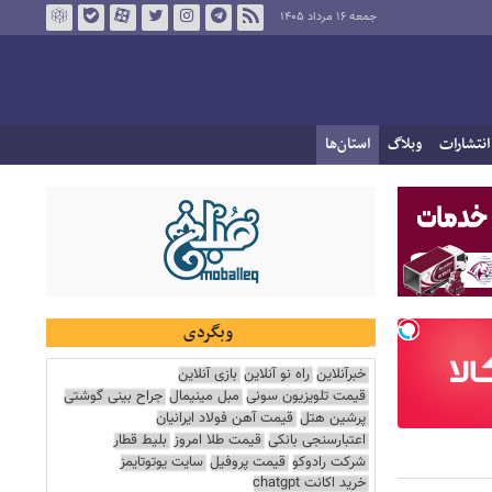
جمعه ۱۶ مرداد ۱۴۰۵
انتشارات
وبلاگ
استان‌ها
وبگردی
خبرآنلاین
راه نو آنلاین
بازی آنلاین
قیمت تلویزیون سونی
مبل مینیمال
جراح بینی گوشتی
پرشین هتل
قیمت آهن فولاد ایرانیان
اعتبارسنجی بانکی
قیمت طلا امروز
بلیط قطار
شرکت رادوکو
قیمت پروفیل
سایت یوتوتایمز
خرید اکانت chatgpt