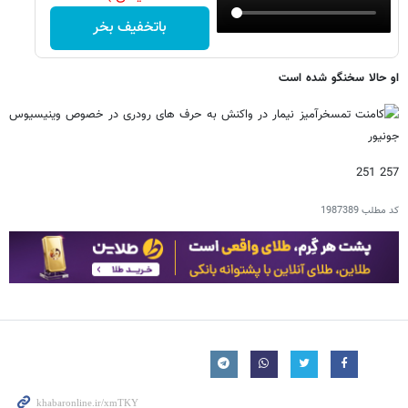
باتخفیف بخر
او حالا سخنگو شده است
257 251
کد مطلب
1987389