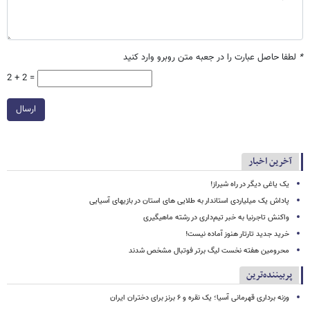
*
لطفا حاصل عبارت را در جعبه متن روبرو وارد کنید
2 + 2 =
ارسال
آخرین اخبار
یک یاغی دیگر در راه شیراز!
پاداش یک میلیاردی استاندار به طلایی های استان در بازیهای آسیایی
واکنش تاجرنیا به خبر تیم‌داری در رشته ماهیگیری
خرید جدید تارتار هنوز آماده نیست!
محرومین هفته نخست لیگ برتر فوتبال مشخص شدند
پربیننده‌ترین
وزنه برداری قهرمانی آسیا؛ یک نقره و ۶ برنز برای دختران ایران