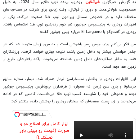
به گزارش خبرگزاری
خبرآنلاین
؛ رودری، برنده توپ طلای سال 2024، به دلیل
مصدومیت طولانی‌مدت و دوری از فوتبال، وقت زیادی برای شرکت در مصاحبه‌های
مختلف دارد و در خصوص مسائل پیرامون توپ طلا صحبت می‌کند. یکی از
اظهارات رودری به وینیسیوس جونیور، نفر دوم رده‌بندی توپ طلا اختصاص یافت.
رودری در گفت‌وگو با El Larguero درباره وینی جونیور گفت:
من فکر می‌کنم وینیسیوس پسر باهوشی است و به مرور زمان متوجه شد که هر
چقدر حواسش بیشتر به داخل زمین باشد، نتیجه بهتری خواهد گرفت. ورزشکاران
فقط به خاطر عملکردشان داخل زمین شناخته نمی‌شوند، بلکه رفتارشان خارج از
زمین هم مهم است.
این اظهارات رودری با واکنش تمسخرآمیز نیمار همراه شد. نیمار، ستاره سابق
بارسلونا و پاری سن ژرمن که همواره از طرفداران پروپاقرص وینیسیوس جونیور
بوده و هموطن خود را شایسته کسب توپ طلا می‌دانست، کامنتی که در ادامه
می‌خوانید را زیر پست صفحه‌ای که سخنان رودری را پوشش داده، منتشر کرد:
ابزار کامل برای اصلاح مو و
صورت (قیمت رو ببینی باور
نمیکنی!)