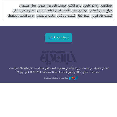
خبرآنلاین
راه نو آنلاین
بازی آنلاین
قیمت تلویزیون سونی
مبل مینیمال
جراح بینی گوشتی
پرشین هتل
قیمت آهن فولاد ایرانیان
اعتبارسنجی بانکی
قیمت طلا امروز
بلیط قطار
قیمت پروفیل
سایت یوتوتایمز
خرید اکانت chatgpt
نسخه دسکتاپ
تمامی حقوق این سایت برای خبرآنلاین محفوظ است. نقل مطالب با ذکر منبع بلامانع است.
Copyright © 2025 khabaronline News Agancy, All rights reserved
طراحی و تولید: نستوه