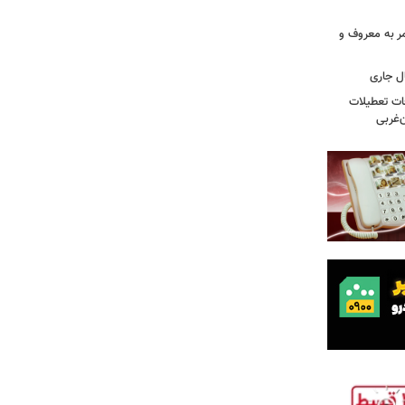
مر به معروف و
طی تصادفات تعطیلات
ن‌غربی