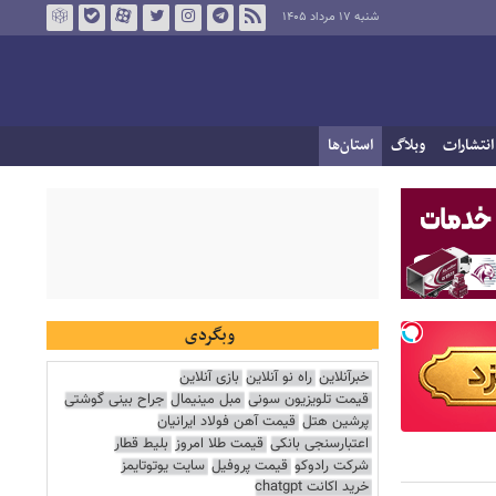
شنبه ۱۷ مرداد ۱۴۰۵
انتشارات
وبلاگ
استان‌ها
وبگردی
خبرآنلاین
راه نو آنلاین
بازی آنلاین
قیمت تلویزیون سونی
مبل مینیمال
جراح بینی گوشتی
پرشین هتل
قیمت آهن فولاد ایرانیان
اعتبارسنجی بانکی
قیمت طلا امروز
بلیط قطار
شرکت رادوکو
قیمت پروفیل
سایت یوتوتایمز
خرید اکانت chatgpt