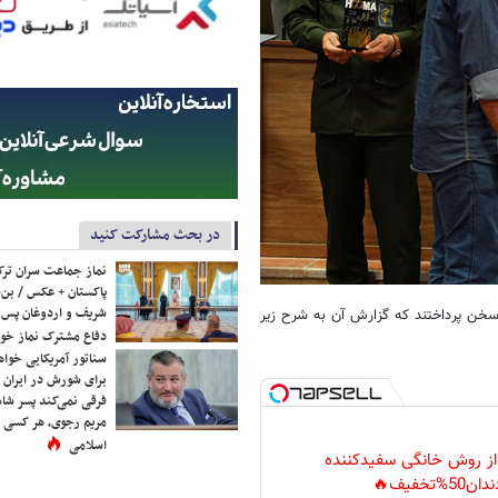
در بحث مشارکت کنید
نماز جماعت سران ترک
پاکستان + عکس / بن‌س
شریف و اردوغان پس ا
سخن پرداختند که گزارش آن به شرح زیر
دفاع مشترک نماز خوا
سناتور آمریکایی خواه
برای شورش در ایران 
فرقی نمی‌کند پسر شاه 
مریم رجوی، هر کسی 
اسلامی
 از روش خانگی سفیدکننده
دان50%تخفیف🔥