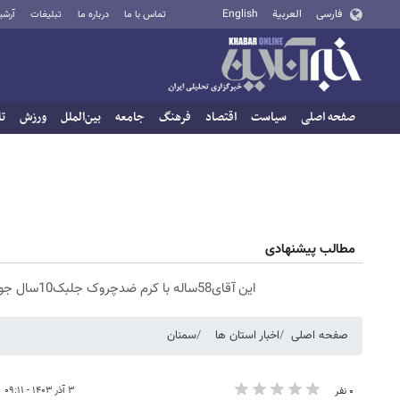
فارسی
العربية
English
تماس با ما
درباره ما
تبلیغات
آرشی
صفحه اصلی
سیاست
اقتصاد
فرهنگ
جامعه
بین‌الملل
ورزش
تا
مطالب پیشنهادی
این آقای58ساله با کرم ضدچروک جلبک10سال جوان شد(سفارش با تخفیف)
صفحه اصلی
اخبار استان ها
سمنان
۳ آذر ۱۴۰۳ - ۰۹:۱۱
۰ نفر