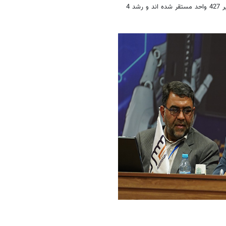
دکتر مداح گفت در گذشته 104 واحد مستقر داشتیم ولی در یکی ،دو سال اخیر 427 واحد مستقر شده اند و رشد 4