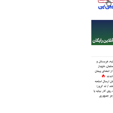
یه، عربستان و
لمان، شهباز
ز امضای پیمان
ندند
ان ارسال اسلحه
شد / تد کروز:
روی کار بیاید یا
جز جمهوری