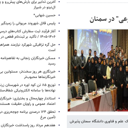
آخرین تدابیر برای بارش‌های پیش‌رو و پ
ال‌نینو در شیراز
حسین شهابی*
وعی" در سمنان
پلیس قاتل شهروند مریوانی را زمینگیر ک
آغاز فرآیند ثبت سفارش کتاب‌های در
۱۴۰۶-۱۴۰۵ / تأکید بر ثبت‌نام قطعی در سامانه سیدا
حل گره ترافیکی شهرکرد نیازمند همراه
است
مسکن خبرنگاران زنجانی به تفاهم‌نامه د
رسید
خبرنگاری هر روز سخت‌تر، مسئولین بی‌پ
خبرنگارنماها محبوب‌تر
توزیع ۸۵ تن کود اوره در شهرستان زر
نهاده‌ها با سامانه الکترونیکی شفاف‌س
استاندار چهارمحال و بختیاری: خبرنگارا
اعتماد عمومی و راویان حقیقت‌ هستند
تحقق ۱۲۴ درصدی برنامه جوجه‌ریزی 
تأمین مرغ
ک علم و فناوری دانشگاه سمنان پذیرش
هفدهم مرداد روز پاسداشت خبرنگاران