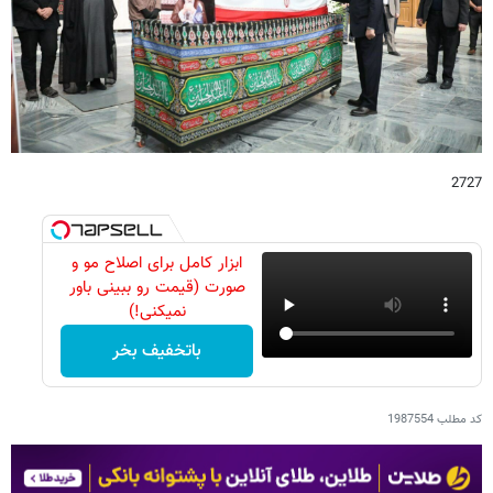
2727
ابزار کامل برای اصلاح مو و
صورت (قیمت رو ببینی باور
نمیکنی!)
باتخفیف بخر
کد مطلب
1987554