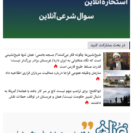
در بحث مشارکت کنید
شیخ‌نشین‌ها چگونه فکر می‌کنند؟/ مسجدجامعی: عمان تنها شیخ‌نشینی
است که نگاه متفاوتی به ایران دارد/ عربستان برادر بزرگ‌تر نیست؛
قدرت مسلط خلیج فارس است
سازمان وظیفه عمومی فراجا درباره معافیت سربازان فراری اطلاعیه داد
ابوالفتح: برای ترامپ مهم نیست تاج بر سر کار باشد یا عمامه/ آمریکا به
دنبال تغییر حکومت نیست/ عمان و عربستان در توقف حملات نقش
داشتند