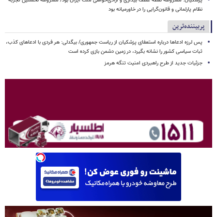
پزشکیان: مشروطه نقطه عطف بیداری و آزادی‌خواهی ملت ایران بود/ مشروطه نخستین تجربه
نظام پارلمانی و قانون‌گرایی را در خاورمیانه بود
پربیننده‌ترین
پس لرزه ادعاها درباره استعفای پزشکیان از ریاست جمهوری/ بیگدلی: هر فردی با ادعاهای کذب،
ثبات سیاسی کشور را نشانه بگیرد، در زمین دشمن بازی کرده است
جزئیات جدید از طرح راهبردی امنیت تنگه هرمز