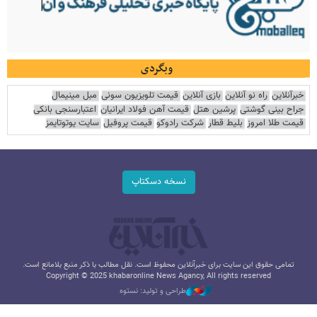
وبگردی
خبرآنلاین
راه نو آنلاین
بازی آنلاین
قیمت تلویزیون سونی
مبل مینیمال
جراح بینی گوشتی
پرشین هتل
قیمت آهن فولاد ایرانیان
اعتبارسنجی بانکی
قیمت طلا امروز
بلیط قطار
شرکت رادوکو
قیمت پروفیل
سایت یوتوتایمز
نسخه دسکتاپ
تمامی حقوق این سایت برای خبرآنلاین محفوظ است. نقل مطالب با ذکر منبع بلامانع است.
Copyright © 2025 khabaronline News Agancy, All rights reserved
طراحی و تولید: نستوه