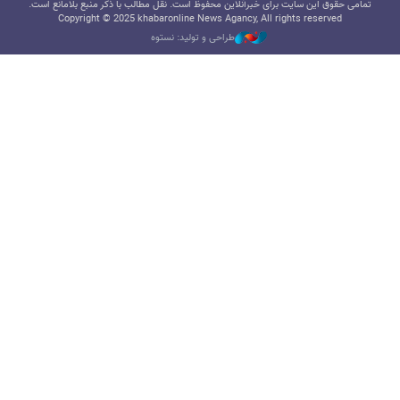
تمامی حقوق این سایت برای خبرآنلاین محفوظ است. نقل مطالب با ذکر منبع بلامانع است.
Copyright © 2025 khabaronline News Agancy, All rights reserved
طراحی و تولید: نستوه