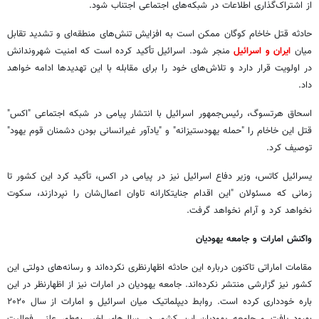
از اشتراک‌گذاری اطلاعات در شبکه‌های اجتماعی اجتناب شود.
حادثه قتل خاخام کوگان ممکن است به افزایش تنش‌های منطقه‌ای و تشدید تقابل
میان
ایران و اسرائیل
منجر شود. اسرائیل تأکید کرده است که امنیت شهروندانش
در اولویت قرار دارد و تلاش‌های خود را برای مقابله با این تهدیدها ادامه خواهد
داد.
اسحاق هرتسوگ، رئیس‌جمهور اسرائیل با انتشار پیامی در شبکه اجتماعی "اکس"
قتل این خاخام را "حمله یهودستیزانه" و "یادآور غیرانسانی بودن دشمنان قوم یهود"
توصیف کرد.
یسرائیل کاتس، وزیر دفاع اسرائیل نیز در پیامی در اکس، تأکید کرد این کشور تا
زمانی که مسئولان "این اقدام جنایتکارانه تاوان اعمال‌شان را نپردازند، سکوت
نخواهد کرد و آرام نخواهد گرفت.
واکنش امارات و جامعه یهودیان
مقامات اماراتی تاکنون درباره این حادثه اظهارنظری نکرده‌اند و رسانه‌های دولتی این
کشور نیز گزارشی منتشر نکرده‌اند. جامعه یهودیان در امارات نیز از اظهارنظر در این
باره خودداری کرده است. روابط دیپلماتیک میان اسرائیل و امارات از سال ۲۰۲۰
بهبود یافت و جامعه یهودیان این کشور در سال‌های اخیر به‌طور علنی فعالیت