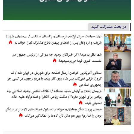
در بحث مشارکت کنید
نماز جماعت سران ترکیه، عربستان و پاکستان + عکس / بن‌سلمان، شهباز
شریف و اردوغان پس از امضای پیمان دفاع مشترک نماز خواندند
شما نظر بدهید/ اگر خبرنگار بودید چه سوالی از رئیس جمهور در
نشست خبری فردا می‌پرسیدید؟
سناتور آمریکایی خواهان ارسال اسلحه برای شورش در ایران شد / تد
کروز: فرقی نمی‌کند پسر شاه روی کار بیاید یا مریم رجوی، هر کسی جز
جمهوری اسلامی
«پیمان مکه» و آرایش جدید منطقه / ائتلاف نظامی جدید اسلامی چه
پیامی برای تهران دارد؟ / مثلث ریاض، آنکارا و اسلام‌آباد علیه خلاء
امنیتی غرب
سوسن پرور: دیگر «عاشق» حرفه‌ام نیستم/ شو آف‌های لازم برای بازیگر
بودن را ندارم/ مِهر هم مثل نان آدم‌ها را نمک‌گیر می‌کند