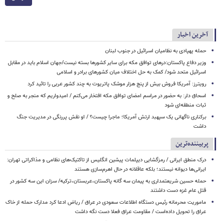
آخرین اخبار
حمله پهپادی به نظامیان اسرائیل در جنوب لبنان
وزیر دفاع پاکستان:درهای توافق مکه برای سایر کشورها بسته نیست/جهان اسلام باید در مقابل
اسرائیل متحد شود/ کمک به حل اختلاف میان کشورهای برادر و اسلامی
رویترز: آمریکا فروش بیش از پنج هزار موشک پاتریوت به چند کشور عربی را تائید کرد
اسحاق‌ دار: به حضور در مراسم امضای توافق مکه افتخار می‌کنم / امیدواریم که منجر به صلح و
ثبات منطقه‌ای شود
برکناری ناگهانی یک سپهبد ارتش آمریکا؛ ماجرا چیست؟ / او نقش پررنگی در مدیریت جنگ
داشت
پربیننده‌ترین
درک منطق ایرانی / رمزگشایی دیپلمات پیشین انگلیس از تاکتیک‌های نظامی و مذاکراتی تهران:
ایرانی‌ها دیوانه نیستند؛ بلکه عاقلانه در حال اهرم‌سازی هستند
حمله حسین شریعتمداری به پیمان سه گانه پاکستان،عربستان،ترکیه/ سزان این سه کشور در
قتل عام غزه دست داشتند
ماموریت محرمانه رئیس دستگاه اطلاعات سعودی در عراق / ریاض ادعا کرد مدارک حمله از خاک
عراق را تحویل داده‌است / مقاومت عراق فعلا دست نگه داشت