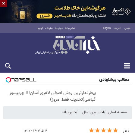
×
فارسی
العربية
English
تماس با ما
درباره ما
تبلیغات
آرشیو
شنبه ۱۷ مرداد ۱۴۰۵
مطالب پیشنهادی
پرطرفدارترین روش اصولی لاغری آسان👈🏻چربیسوز
گیاهی(تخفیف فقط امروز)
صفحه اصلی
اخبار بین‌الملل
خاورمیانه
۴ آذر ۱۴۰۳ - ۱۴:۱۲
۱ نفر