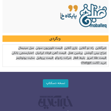
وبگردی
خبرآنلاین
راه نو آنلاین
بازی آنلاین
قیمت تلویزیون سونی
مبل مینیمال
جراح بینی گوشتی
پرشین هتل
قیمت آهن فولاد ایرانیان
اعتبارسنجی بانکی
قیمت طلا امروز
بلیط قطار
شرکت رادوکو
قیمت پروفیل
سایت یوتوتایمز
خرید اکانت chatgpt
نسخه دسکتاپ