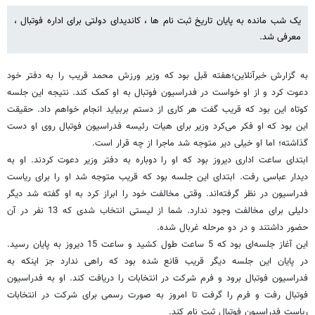
یک شب مانده به پایان تاریخ ثبت نام ها ، کاندیدای دولتی برای اداره فوتبال ،
معرفی شد.
به گزارش خبرآنلاین؛هفته قبل بود که وزیر ورزش محمد قریب را به دفتر خود
دعوت کرد و از او خواست در فدراسیون فوتبال به او کمک کند. نتیجه این جلسه
کوتاه این بود که قریب گفت هر کاری از دستم بربیاید انجام خواهم داد. حقیقت
این بود که او فکر می‌کرد وزیر برای هیات رئیسه فدراسیون فوتبال روی او دست
گذاشته؛ اما او خیلی دیر متوجه شد ماجرا از چه قرار است.
ابتدای ساعت اداری دیروز بود که او را دوباره به دفتر وزیر دعوت کردند. او به
دیدار عباسی رفت. ابتدای این جلسه بود که قریب متوجه شد او را برای ریاست
فدراسیون در نظر گرفته‌اند. وقتی مخالفت خود را ابراز کرد به او گفته شد دیگر
دلیلی برای مخالفت وجود ندارد. شما از لیستی انتخاب شدی که 13 نفر در آن
حضور داشتند و در دو مرحله غربال شده.
این آغاز جلسه‌ای بود که 5 ساعت طول کشید و ساعت 15 دیروز به پایان رسید.
در پایان این جلسه دیگر قریب قانع شده بود که راهی ندارد جز اینکه به
فدراسیون فوتبال برود و فرم شرکت در انتخابات را دریافت کند. او به فدراسیون
فوتبال رفت و فرم را گرفت تا امروز به صورت رسمی برای شرکت در انتخابات
ریاست فدراسیون فوتبال ثبت نام کند.