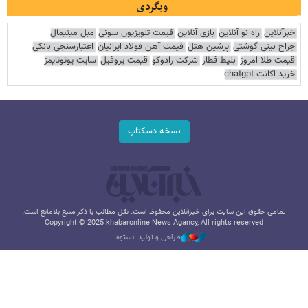
وبگردی
خبرآنلاین
راه نو آنلاین
بازی آنلاین
قیمت تلویزیون سونی
مبل مینیمال
جراح بینی گوشتی
پرشین هتل
قیمت آهن فولاد ایرانیان
اعتبارسنجی بانکی
قیمت طلا امروز
بلیط قطار
شرکت رادوکو
قیمت پروفیل
سایت یوتوتایمز
خرید اکانت chatgpt
نسخه دسکتاپ
تمامی حقوق این سایت برای خبرآنلاین محفوظ است. نقل مطالب با ذکر منبع بلامانع است.
Copyright © 2025 khabaronline News Agancy, All rights reserved
طراحی و تولید: نستوه