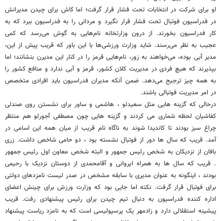
او برای شرکت در انتخابات تحت فشار قرار گرفت؛ اما کاش برای چیدن مدیرانش
در فدراسیون فوتبال تحت فشار قرار نگیرد و مردانی را به فدراسیون ببرد که به
کار فدراسیون بخورند. از درون وزارتخانه نام‌هایی به گوش می‌رسد که کمی
عجیب به نظر می‌رسند. شاید وزارت ورزشی‌ها با این باور که قریب پیش از این،
مدیر آبی بوده، می‌خواهند به زور، نام‌هایی قرمز را در کنار این مدیرن بنشانند؛ اما
بپذیرند که هیچ فردی در مدیریت کلان کشور، قرمز و آبی ندارد و منافع کشور را
به همه چیز ترجیح می‌دهد. ضمن آنکه مدیران فدراسیون باید افرادی متخصص
در امر مدیریت فوتبالی باشند.
درحالی که گزینه هایی مثل سعیدلو ، هاشمی و ساور برای نشستن روی صندلی
کفاشیان لحظه شماری می کردند و گزینه هایی چون مصطفی آجورلو هم منتظر
چراغ سبز بودند تا کاندیدا شوند به ناگاه نام قریب از میان همه این اسامی در
آمد. قریب که سال ها دور از فوتبال نشسته بود ، دو حامی شاخص داشت. زری
بافان از نزدیکان به شخص رئیس جمهور و البته شخص معاون اول رئیس جمهور
. قریب که سال ها به همراه ایروانی و آقامحمدی از دوستان نزدیک با رحیمی
بودند ، اینگونه به عنوان مدیری با سابقه مشخص در صدر لیست نامزدهای دولتی
برای فوتبال قرار گرفت. نکته اما جایی بود که وزارت ورزش برای چینش اعضای
اداره کننده فدراسیون به دنبال تیم چیدن برای رئیس پیشنهادی رفت. قریب
پیشینه استقلالی دارد و زادمهر یک پرسپولیسی است که به نامزد ریاست پیشنهاد