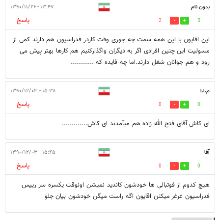
بدون نام
۱۳:۴۷ - ۱۳۹۰/۱۱/۲۶
پاسخ
2
5
این اقایون با این همه سمت چه جوری وقت کاردر فدراسیون هم دارند کمی از
مسولیت این چنین افرادی اگر به دیگران واگذارکنیم هم کارها بهتر پیش می
رود و هم جوانان شغل دارند.اما چه فایده که ............
م.ا.ا
۱۵:۳۸ - ۱۳۹۰/۱۲/۰۳
پاسخ
0
0
ای کاش آقای فتح الله زاده هم میآمدند ای کاش.............
آقا
۱۵:۴۵ - ۱۳۹۰/۱۲/۰۳
پاسخ
0
0
هیچ کدوم از فوتبالی ها خودشون کاندید نمیشن اونوقت یکسره سر رییس
فدراسیون غرغر میکنن اقایون اگه راست میگن خودشون بیان جلو