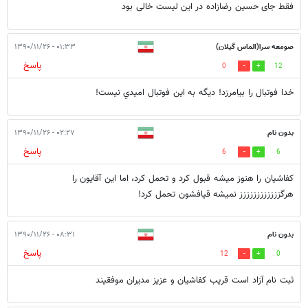
فقط جای حسین رضازاده در این لیست خالی بود
صومعه سرا(الماس گيلان)
۰۱:۳۳ - ۱۳۹۰/۱۱/۲۶
پاسخ
0
12
خدا فوتبال را بيامرزد! ديگه به اين فوتبال اميدي نيست!
بدون نام
۰۲:۲۷ - ۱۳۹۰/۱۱/۲۶
پاسخ
6
6
کفاشیان را هنوز میشه قبول کرد و تحمل کرد، اما این آقایون را
هرگزززززززززززز نمیشه قیافشون تحمل کرد!
بدون نام
۰۸:۳۱ - ۱۳۹۰/۱۱/۲۶
پاسخ
12
0
ثبت نام آزاد است قریب کفاشیان و عزیز مدیران موفقیند