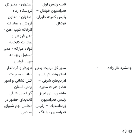
نایب رئیس اول
اصفهان - مدیر کل
فدراسیون فوتبال –
فروشگاه رفاه
رئیس كمیته داوران
اصفهان - معاون
فوتبال
فروش و صادرات
کارخانه ذوب آهن -
مدیر فروش و
صادرات کارخانه
فولاد مبارکه - مدیر
مسئول روزنامه
جهان فوتبال
جمشید تقی‌زاده
-
مدیر كل تربیت بدنی
شهردار و فرماندار
استان‌های تهران و
میانه - مدیریت
آذربایجان شرقی –
آتش نشانی و امور
عضو هیات مدیره
ایمنی استان
ماشین‌سازی تبریز –
آذربایجان شرقی –
رئیس فدراسیون
كاندیدای حضور در
ژیمناستیك – رئیس
مجلس نهم شورای
فدراسیون بولینگ
اسلامی
43 43