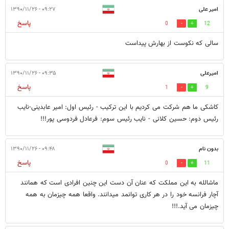
امیر علی
۰۹:۲۷ - ۱۳۹۰/۱۱/۲۶
پاسخ
0
12
سالی که نکوست از بهارش پیداست
امیرعلی
۰۹:۳۵ - ۱۳۹۰/۱۱/۲۶
پاسخ
1
9
کاشکی ما هم شرکت می کردیم با این ترکیب - رئیس اول: امیر عابدینی-نایب
رئیس دوم: حسین کلانی - نایب رئیس سوم: فرعادل فردوسی پور!!!
بدون نام
۰۹:۴۸ - ۱۳۹۰/۱۱/۲۶
پاسخ
0
11
ماشالله به این مملکت که عنان آن دست این چنین افرادی است که همانند
آچار فرانسه خود را در هر کاری توانمد میدانند. واقعا همه چیزمان به همه
چیزمان می آید.!!!