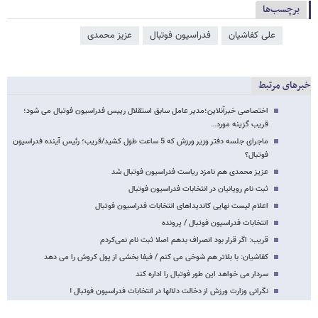
برچسب‌ها
علی کفاشیان
فدراسیون فوتبال
عزیز محمدی
خبرهای مرتبط
اختصاصی خبرآنلاین؛مدیر عامل سابق استقلال رییس فدراسیون فوتبال می شود؛
قریب گزینه مورد…
ماجرای جلسه‌ دفتر وزیر ورزش که 5 ساعت طول کشید/قریب؛ رئیس آینده فدراسیون
فوتبال؟
عزیز محمدی هم نامزد ریاست فدراسیون فوتبال شد
ثبت نام رویانیان در انتخابات فدراسیون فوتبال
اعلام لیست نهایی کاندیداهای انتخابات فدراسیون فوتبال
انتخابات فدراسیون فوتبال / پرونده
قریب: اگر قرار بود انصراف بدهم اصلا ثبت نام نمی‌کردم
کفاشیان: با بلاتر هم شوخی می کنم / فیفا بخشی از پول کروش را می دهد
سردار می خواهد این طور فوتبال را اداره کند
نگرانی وزارت ورزش از دخالت دلالها در انتخابات فدراسیون فوتبال !