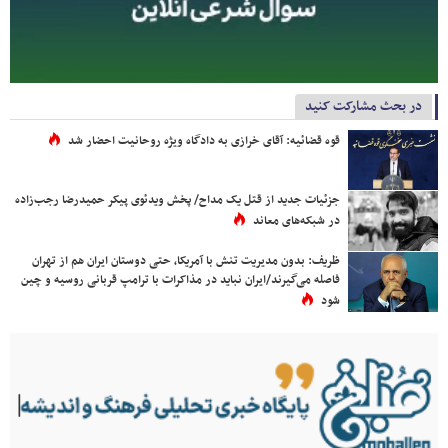
در بحث مشارکت کنید
قوه قضائیه: آقای خرازی به دادگاه ویژه روحانیت احضار شد
جزئیات جدید از قتل یک مداح/ پخش ویدئوی پیکر حمیدرضا رجب‌زاده
در شبکه‌های معاند
ظریف: بدون مدیریت تنش با آمریکا، حتی دوستان ایران هم از تهران
فاصله می‌گیرند/ایران نباید در مذاکرات با ترامپ قربانی روسیه و چین
شود