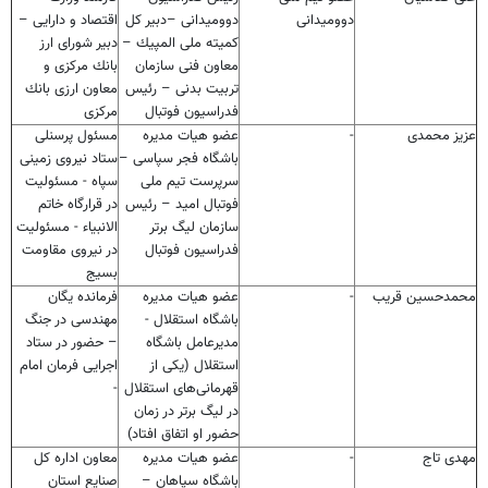
دوومیدانی
دوومیدانی –دبیر كل
اقتصاد و دارایی –
كمیته ملی المپیك –
دبیر شورای ارز
معاون فنی سازمان
بانك مركزی و
تربیت بدنی – رئیس
معاون ارزی بانك
فدراسیون فوتبال
مركزی
عزیز محمدی
-
عضو هیات مدیره
مسئول پرسنلی
باشگاه فجر سپاسی –
ستاد نیروی زمینی
سرپرست تیم ملی
سپاه - مسئولیت
فوتبال امید – رئیس
در قرارگاه خاتم
سازمان لیگ برتر
الانبیاء - مسئولیت
فدراسیون فوتبال
در نیروی مقاومت
بسیج
محمدحسین قریب
-
عضو هیات مدیره
فرمانده یگان
باشگاه استقلال -
مهندسی در جنگ
مدیرعامل باشگاه
– حضور در ستاد
استقلال (یكی از
اجرایی فرمان امام
قهرمانی‌های استقلال
-
در لیگ برتر در زمان
حضور او اتفاق افتاد)
مهدی تاج
-
عضو هیات مدیره
معاون اداره کل
باشگاه سپاهان –
صنایع استان