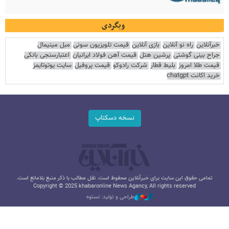
وبگردی
خبرآنلاین
راه نو آنلاین
بازی آنلاین
قیمت تلویزیون سونی
مبل مینیمال
جراح بینی گوشتی
پرشین هتل
قیمت آهن فولاد ایرانیان
اعتبارسنجی بانکی
قیمت طلا امروز
بلیط قطار
شرکت رادوکو
قیمت پروفیل
سایت یوتوتایمز
خرید اکانت chatgpt
نسخه دسکتاپ
تمامی حقوق این سایت برای خبرآنلاین محفوظ است. نقل مطالب با ذکر منبع بلامانع است.
Copyright © 2025 khabaronline News Agancy, All rights reserved
طراحی و تولید: نستوه