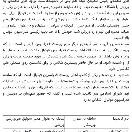
عزیز محمدی رئیس سازمان لیگ هم یكی از كاندیداهاست. ورود عزیز محمدی به
ورزش با باشگاه مقاومت بود. او كه سابقه حضور در سپاه را دارد، به عنوان یكی از
مدیران این باشگاه نظامی وارد ورزش شد و پس از سال‌ها فعالیت در فوتبال ایران، به
عنوان رئیس سازمان لیگ انتخاب شد. مهدی تاج نایب رئیس فدراسیون فوتبال هم
چنین وضعیتی داشت. او هم پس از این‌كه با سپاهان اصفهان و به عنوان عضوی از
هیات مدیره این تیم وارد ورزش شد، خودش را تا حد نایب رئیسی فدراسیون فوتبال
بالا كشید.
محمدحسین قریب هم گزینه‌ای دیگر برای ریاست فدراسیون فوتبال است. او كه
ورودی ناگهانی به صحنه انتخابات ریاست فدراسیون فوتبال داشت، اخیرا جلسه‌ای با
وزیر ورزش داشته كه همین جلسه باعث شده شایعاتی در مورد حمایت وزارت ورزش
از او شنیده شود. او در حال حاضر بیشترین شانس را برای نشستن روی صندلی علی
كفاشیان دارد.
جمشید تقی‌زاده هم یكی از كاندیداهای ریاست فدراسیون فوتبال است. او كه سابقه
ریاست بر فدراسیون‌های بولینگ و ژیمناستیك را دارد، دلیل حضورش در انتخابات
فوتبال را «تكلیف» عنوان كرده است! جالب است كه تقی‌زاده برای انتخابات مجلس
نهم شورای اسلامی هم كاندید شده است و گفته كه حضور هم‌زمان در مجلس و
فدراسیون فوتبال اشكالی ندارد!
نام كاندیدا
سابقه به عنوان
سابقه به عنوان مدیر
سوابق غیرورزشی
ورزشكار
ورزشی
علی كفاشیان
عضو تیم ملی
رئیس فدراسیون
كارمند وزارت