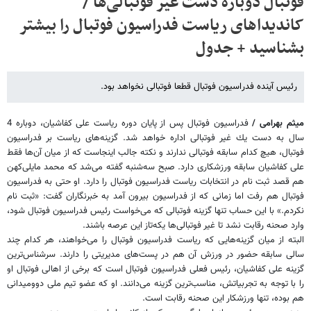
فوتبال دوباره دست غیر فوتبالی‌ها /
کاندیداهای ریاست فدراسیون فوتبال را بیشتر
بشناسید + جدول
رئیس آینده فدراسیون فوتبال قطعا فوتبالی نخواهد بود.
میثم بهرامی /
فدراسیون فوتبال پس از پایان دوره ریاست علی كفاشیان، دوباره 4
سال به دست یك غیر فوتبالی اداره خواهد شد. گزینه‌های ریاست بر فدراسیون
فوتبال، هیچ كدام سابقه فوتبالی ندارند و نكته جالب اینجاست كه از میان آن‌ها فقط
علی كفاشیان سابقه ورزشكاری دارد. صبح سه‌شنبه گفته می‌شد كه محمد مایلی‌كهن
هم قصد ثبت نام در انتخابات ریاست فدراسیون فوتبال را دارد. او حتی به فدراسیون
فوتبال هم رفت اما زمانی كه از فدراسیون بیرون آمد به خبرنگاران گفت: «ثبت نام
نكردم.» با این حساب تنها گزینه فوتبالی كه می‌خواست رئیس فدراسیون فوتبال شود،
وارد صحنه رقابت نشد تا غیر فوتبالی‌ها یكه‌تاز این عرصه باشند.
البته از میان گزینه‌هایی كه ریاست فدراسیون فوتبال را می‌خواهند، هر كدام چند
سالی سابقه حضور در ورزش آن هم در پست‌های مدیریتی را دارند. سرشناس‌ترین
گزینه علی كفاشیان، رئیس فعلی فدراسیون فوتبال است كه برخی از اهالی فوتبال او
را با توجه به تجربیاتش، مناسب‌ترین گزینه می‌دانند. او كه عضو تیم ملی دوومیدانی
هم بوده، تنها ورزشكار این صحنه رقابت است.