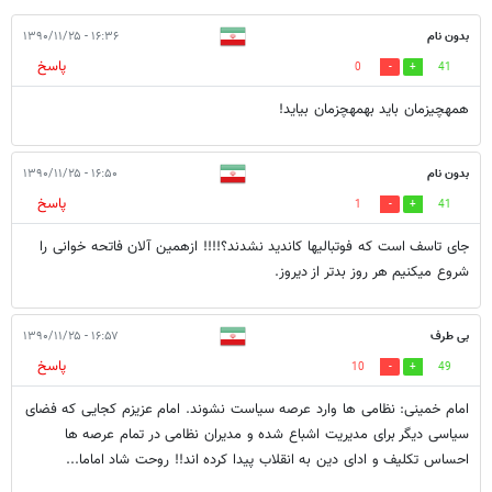
بدون نام
۱۶:۳۶ - ۱۳۹۰/۱۱/۲۵
پاسخ
0
41
همهچيزمان بايد بهمهچزمان بيايد!
بدون نام
۱۶:۵۰ - ۱۳۹۰/۱۱/۲۵
پاسخ
1
41
جای تاسف است که فوتبالیها کاندید نشدند؟!!!! ازهمین آلان فاتحه خوانی را
شروع میکنیم هر روز بدتر از دیروز.
بی طرف
۱۶:۵۷ - ۱۳۹۰/۱۱/۲۵
پاسخ
10
49
امام خمینی: نظامی ها وارد عرصه سیاست نشوند. امام عزیزم کجایی که فضای
سیاسی دیگر برای مدیریت اشباع شده و مدیران نظامی در تمام عرصه ها
احساس تکلیف و ادای دین به انقلاب پیدا کرده اند!! روحت شاد اماما...