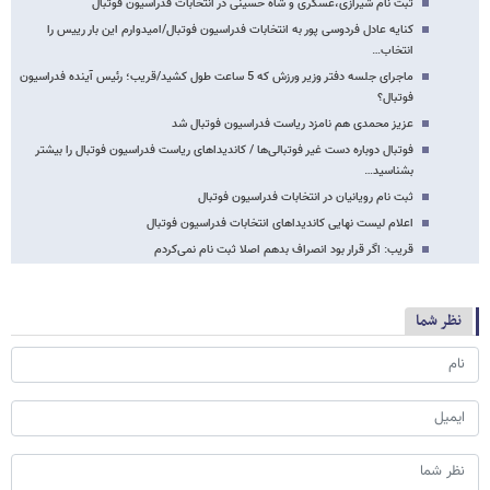
ثبت نام شیرازی،عسگری و شاه حسینی در انتخابات فدراسیون فوتبال
کنایه عادل فردوسی پور به انتخابات فدراسیون فوتبال/امیدوارم این بار رییس را
انتخاب…
ماجرای جلسه‌ دفتر وزیر ورزش که 5 ساعت طول کشید/قریب؛ رئیس آینده فدراسیون
فوتبال؟
عزیز محمدی هم نامزد ریاست فدراسیون فوتبال شد
فوتبال دوباره دست غیر فوتبالی‌ها / کاندیداهای ریاست فدراسیون فوتبال را بیشتر
بشناسید…
ثبت نام رویانیان در انتخابات فدراسیون فوتبال
اعلام لیست نهایی کاندیداهای انتخابات فدراسیون فوتبال
قریب: اگر قرار بود انصراف بدهم اصلا ثبت نام نمی‌کردم
نظر شما