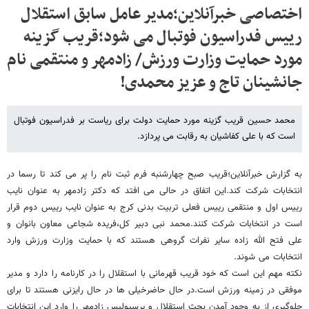
اختصاصی خبرآنلاین؛مدیر عامل سابق استقلال
رییس فدراسیون فوتبال می شود؛قریب گزینه
مورد حمایت وزارت ورزش/ زادمهر و منتقمی نام
جانشینان تاج و عزیز محمدی!
محمد حسین قریب گزینه مورد حمایت دولت برای ریاست بر فدراسیون فوتبال
است که با علی کفاشیان به رقابت می پردازد.
به گزارش خبرآنلاین؛قریب صبح چهارشنبه فرم ثبت نام را پر می کند تا رسما در
انتخابات شرکت کند.این اتفاق در حالی می افتد که دکتر زادمهر به عنوان نایب
رییس اول و منتقمی رییس فعلی تربیت بدنی کرج به عنوان نایب رییس دوم قرار
است در انتخابات شرکت کنند.محمد نبی دبیر کل،فریده شجاعی معاون بانوان و
علی فتح الله زاده سایر نفرات گروهی هستند که با حمایت وزارت ورزش وارد
انتخابات می شوند.
نکته مهم این است که خود قریب قهرمانی با استقلال را در کارنامه را دارد و مدیر
موفقی در زمینه ورزش است.در حال حاضرخیلی ها در حال رایزنی هستند تا برای
جلوگیری از به وجود آمدن بحث استقلال و پرسپولیس زادمهر را وارد این انتخابات