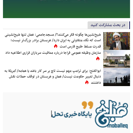
در بحث مشارکت کنید
شیخ‌نشین‌ها چگونه فکر می‌کنند؟/ مسجدجامعی: عمان تنها شیخ‌نشینی
است که نگاه متفاوتی به ایران دارد/ عربستان برادر بزرگ‌تر نیست؛
قدرت مسلط خلیج فارس است
سازمان وظیفه عمومی فراجا درباره معافیت سربازان فراری اطلاعیه داد
ابوالفتح: برای ترامپ مهم نیست تاج بر سر کار باشد یا عمامه/ آمریکا به
دنبال تغییر حکومت نیست/ عمان و عربستان در توقف حملات نقش
داشتند