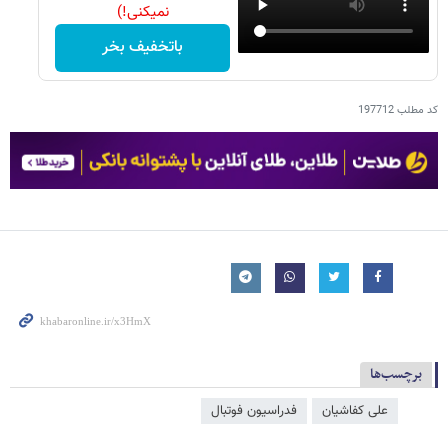
نمیکنی!)
باتخفیف بخر
کد مطلب
197712
برچسب‌ها
علی کفاشیان
فدراسیون فوتبال