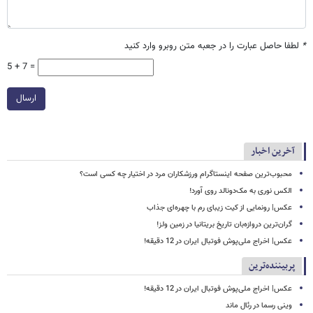
*
لطفا حاصل عبارت را در جعبه متن روبرو وارد کنید
5 + 7 =
ارسال
آخرین اخبار
محبوب‌ترین صفحه اینستاگرام ورزشکاران مرد در اختیار چه کسی است؟
الکس نوری به مک‌دونالد روی آورد!
عکس| رونمایی از کیت زیبای رم با چهره‌ای جذاب
گران‌ترین دروازه‌بان تاریخ بریتانیا در زمین ولز!
عکس| اخراج ملی‌پوش فوتبال ایران در 12 دقیقه!
پربیننده‌ترین
عکس| اخراج ملی‌پوش فوتبال ایران در 12 دقیقه!
وینی رسما در رئال ماند