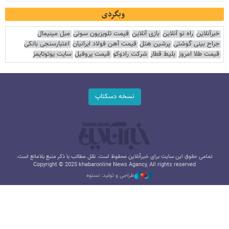
وبگردی
خبرآنلاین
راه نو آنلاین
بازی آنلاین
قیمت تلویزیون سونی
مبل مینیمال
جراح بینی گوشتی
پرشین هتل
قیمت آهن فولاد ایرانیان
اعتبارسنجی بانکی
قیمت طلا امروز
بلیط قطار
شرکت رادوکو
قیمت پروفیل
سایت یوتوتایمز
نسخه دسکتاپ
تمامی حقوق این سایت برای خبرآنلاین محفوظ است. نقل مطالب با ذکر منبع بلامانع است.
Copyright © 2025 khabaronline News Agancy, All rights reserved
طراحی و تولید: نستوه