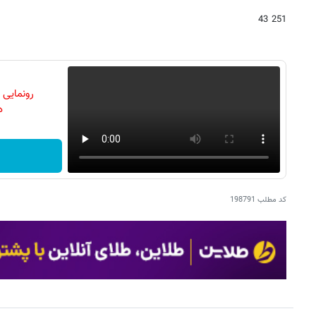
251 43
رونمایی
دن
کد مطلب
198791