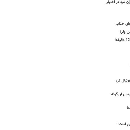
 مرد در اختیار
‌ای جذاب
ین ولز!
تبال کره
ی فوتبال اروگوئه
!
یم است!