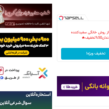
 از روش خانگی سفیدکننده
دان50%تخفیف🔥
تخفیف ویژه!