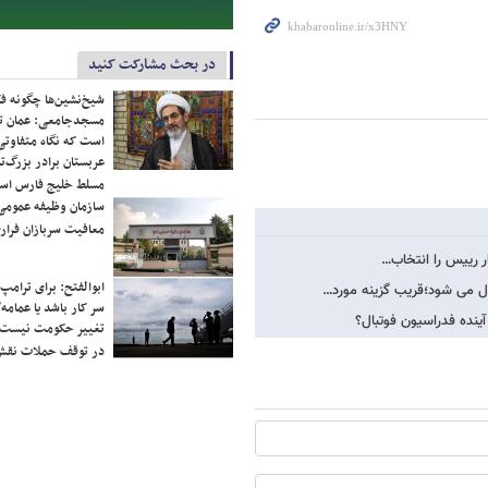
در بحث مشارکت کنید
شیخ‌نشین‌ها چگونه فک
مسجدجامعی: عمان تن
است که نگاه متفاوتی 
عربستان برادر بزرگ‌
مسلط خلیج فارس ا
سازمان وظیفه عمومی 
معافیت سربازان فراری
ار رییس را انتخاب…
ابوالفتح: برای ترامپ
ل می شود؛قریب گزینه مورد…
سر کار باشد یا عمامه/
تغییر حکومت نیست/ 
در توقف حملات نقش