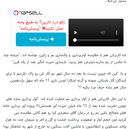
بسیار بزرگیه..."
زانو درد دارین؟ به هیچ وجه
عمل نکنید❌ "پرسش‌نامه"
◀ پرسش‌نامه
اما کاربرانی هم با مقایسه آواربرداری و پاکسازی بم و ژاپن، نوشته اند: "میشه چند
تا عکس از بم بذارید،تیترش هم بزنید: بازسازی حیرت انگیز بعد از یک قرن"
و یا: "این که چیزی نیست ما بعد ده سال شهر بم آثار ش رو پاک نکردیم تا برای
آیندگان آثار باستانی بمونه و گرنه اینکارا لوس بازی 11 ماه که سهل یازدهمین
سال هم بشه حرف مرد یکیه !!"
با این حال کاربرانی هم از آوار برداری بم حمایت کرده اند: "آوار برداری سازه های
چوبی تخریب شده بعد از 11 ماه خیلی حیرت آور هستش!!! پروژه آور برداری خانه
های مصالح بنایی بم رو در زمان آقای سعیدی کیا رو هم کاش مقایسه می
کردید.اون حجم آوار و صعوبت برداشت خشت و گل و آجر و سیمان چند ده هزار
واحد مسکونی و انتقالشون با ماشین آلات سنگین به خارج از شهر یه شاهکار بود!