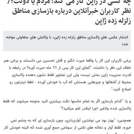
چه کسی در ژاپن کار می کند؛ مردم یا دولت؟/
نظر کاربران خبرآنلاین درباره بازسازی مناطق
زلزله زده ژاپن
انتشار عکس های پاکسازی مناطق زلزله زده ژاپن، با واکنش های متفاوتی مواجه
شد؛
برخی کاربران این کار را واقعا حیرت انگیز و قابل تحسین می دانستند و برخی هم
خلاف این نظر را داشتند: "کجای این کار پس از 11 ماه حیرت آوره؟ در رابطه با
قدرت مدیریت ژاپن بحثی نیست ولی این تصاویر فقط نشون دهنده پاکسازی
محیط از آشغالها و چیزهایی هستش که آب با خودش آورده . لطفا تیترتون رو
اصلاح کنید."
و یا: "کدام بازسازی اگر به تمام عکسها دقت بیشتری کنید متوجه میشوید که فقط
پاکسازی شده ولاغیر !چرا اینقدر غلو میکنید؟"
همچنین: "بهتر بود می نوشتین آواربرداری، چون بازسازی ای که به چشم نمی
خوره، فقط آوار و نخاله های ناشی از سونامی جمع آوری شده که البته خودش کار