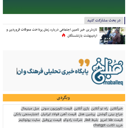
در بحث مشارکت کنید
تازه‌ترین خبر تامین اجتماعی درباره زمان پرداخت معوقات فروردین و
اردیبهشت بازنشستگان
وبگردی
خبرآنلاین
راه نو آنلاین
بازی آنلاین
قیمت تلویزیون سونی
مبل مینیمال
جراح بینی گوشتی
پرشین هتل
قیمت آهن فولاد ایرانیان
اعتبارسنجی بانکی
قیمت طلا امروز
بلیط قطار
شرکت رادوکو
قیمت پروفیل
سایت یوتوتایمز
خرید اکانت chatgpt