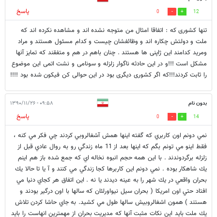
پاسخ
0
12
تنها کشوری که : اتفاقا امثال من متوجه نشده اند و مشاهده نکرده اند که
ملت و دولتش چکاره اند و وظائفشان چیست و کدام مسئول هستند و مراد
ومرید کدامند این ژاپنی ها هستند . چنان باهم در هم و متفقند که تمایز آنها
مشکل است !!!و در این حادثه ناگوار زلزله و سونامی و نشت اتمی این موضوع
را ثابت کردند!!!که اگر کشوری دیگری بود در این حوالی کن فیکون شده بود !!!!
بدون نام
۰۹:۵۸ - ۱۳۹۰/۱۱/۲۶
پاسخ
0
14
نمي دونم اون كاربري كه گفته اينها همش آشغالروبي كردند چي فكر مي كنه ،
فقط اينو مي تونم بگم كه اينها بعد از 11 ماه زندگي رو به روال عادي قبل از
زلزله برگردوندند . با اين همه حجم انبوه نخاله اي كه جمع شده باز هم اينم
يك شاهكار بوده . نمي دونم اين كاربرها كجا زندگي مي كنند و آ يا تا حالا يك
بحران واقعي در يك شهر را به عينه ديدند يا نه . اين اتفاق هر كجاي دنيا مي
افتاد حتي اون امريكا ( بحران سيل نيواورلئان كه سالها با اون درگير بودند و
هستند ) همون اشغالروبيش سالها طول مي كشيد. به جاي حاشا كردن تلاش
يك ملت بايد اين نكات مثبت آنها كه مديريت بحران از مهمترين انهاست را بايد