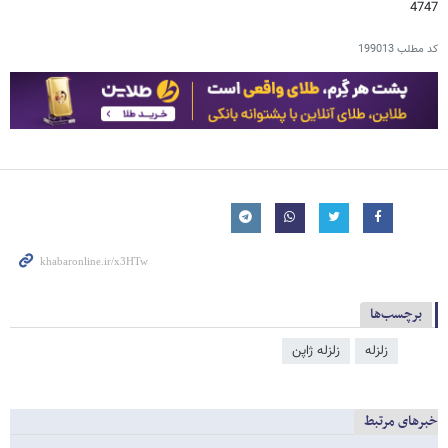
4747
کد مطلب
199013
برچسب‌ها
زلزله
زلزله ژاپن
خبرهای مرتبط