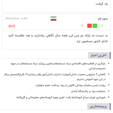
ياد گرفت.
بدون نام
۱۰:۳۲ - ۱۳۹۰/۱۲/۰۶
پاسخ
0
2
بد نیست به زلزله بم پس این همه سال نگاهی بیاندازید و بعد مقایسه کنید
کدام کشور مسلمون تره
آخرین اخبار
بازنگری در فعالیت‌های اقتصادی بنیاد مستضعفان/تغییر رویکرد بنیاد مستضعفان در حوزه
محرومیت‌زدایی
کاهش ۴ میلیونی جمعیت دانش‌آموزان/ دختران دانش‌آموز چقدر بیشترند؟/ فارغ‌التحصیل بیکار
در این دوره آموزشی نداریم
روایت رئیس سازمان پزشکی قانونی از روند برداشت عضو متوفیان
مشاهده دود در پالایشگاه آبادان
شهرداری تهران سراغ کیوسک‌ها رفت؛ تغییر چهره کیوسک‌های مطبوعاتی و گل‌وگیاه
پربیننده‌ترین