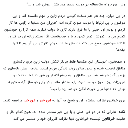
ولی اون پروژه متاسفانه در دولت بعدی مدیریتش عوض شد و ..."
در این میان، چند نفر هم سخت کوشی مردم ژاپن را مهم دانسته اند و این
موضوع را بی ارتباط با دولت عنوان کرده اند: "عزیزان من مدتها با ژاپنی ها کار
کردم و بودم اونا خیلی با ما فرق دارند کاری با دولت ندارند همه کارا رو خودشون
انجام می دن نمونش تمیز کردن دریا و خیابوناست اگه ببینند زباله ای در کناری
افتاده خودشون جمع می کنند نه مثل ما که یدونم کنارش می گزاریم تا تنها
نباشه"
و همچنین: "دوستان این عکسها فقط بیانگر تلاش دولت ژاپن برای پاکسازی
مناطق تخریب شده و عادی سازی روند زندگی مردم است. برنامه اصلی بازسازی که
بزودی آغاز خواهد شد این مناطق را به پیشرفته ترین شهر دنیا با امکانات و
تجهیزات روز مجهز خواهد نمود. باید منتظر ماند و در یکی دو سال آینده نتیجه
نهائی که دهها برابر حیرت انگیز خواهد بود را دید."
برای خواندن نظرات بیشتر، رای و پاسخ به آنها به
این خبر
و
این خبر
مراجعه کنید.
نکته:
نظراتی که در دو خبر اصلی و یا این خبر منتشر شده اند، هیچ کدام نظر و
عقیده
خبرآنلاین
نیست؛ خبرآنلاین تنها نظرات کاربران خود را منتشر می کند.