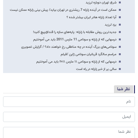
شرق تهران دوباره لرزید
ممکن است در آینده زلزله 7 ریشتری در تهران بیاید/ پیش بینی زلزله ممکن نیست
آیا تعداد زلزله هادر ایران بیشتر شده ؟
یزد لرزید
جدیدترین روش مقابله با زلزله: پایه‌های سازه را قنداق‌پیچ کنید!
درسهایی که از زلزله و سونامی 11 مارس 2011 باید می آموختیم
سونامی‌های بزرگ آینده در چه مناطقی رخ خواهند داد؟ / گزارش تصویری
مراسم سالگرد قربانیان سونامی ژاپن /فیلم
درسهایی که از زلزله و سونامی ۱۱ مارس ۲۰۱۱ باید می آموختیم
سالی پر از خبر زلزله در راه است
نظر شما