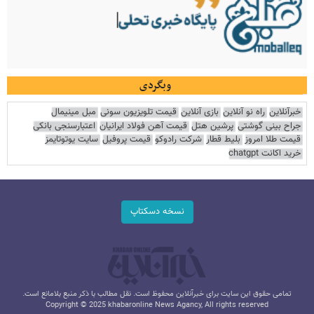
وبگردی
خبرآنلاین
راه نو آنلاین
بازی آنلاین
قیمت تلویزیون سونی
مبل مینیمال
جراح بینی گوشتی
پرشین هتل
قیمت آهن فولاد ایرانیان
اعتبارسنجی بانکی
قیمت طلا امروز
بلیط قطار
شرکت رادوکو
قیمت پروفیل
سایت یوتوتایمز
خرید اکانت chatgpt
نسخه دسکتاپ
تمامی حقوق این سایت برای خبرآنلاین محفوظ است. نقل مطالب با ذکر منبع بلامانع است.
Copyright © 2025 khabaronline News Agancy, All rights reserved