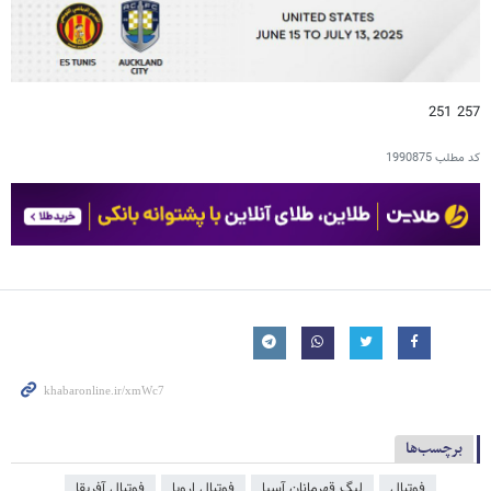
257 251
کد مطلب
1990875
برچسب‌ها
فوتبال
لیگ قهرمانان آسیا
فوتبال اروپا
فوتبال آفریقا