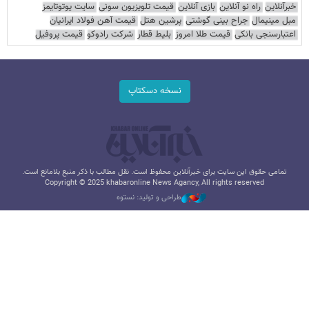
خبرآنلاین
راه نو آنلاین
بازی آنلاین
قیمت تلویزیون سونی
سایت یوتوتایمز
مبل مینیمال
جراح بینی گوشتی
پرشین هتل
قیمت آهن فولاد ایرانیان
اعتبارسنجی بانکی
قیمت طلا امروز
بلیط قطار
شرکت رادوکو
قیمت پروفیل
نسخه دسکتاپ
تمامی حقوق این سایت برای خبرآنلاین محفوظ است. نقل مطالب با ذکر منبع بلامانع است.
Copyright © 2025 khabaronline News Agancy, All rights reserved
طراحی و تولید: نستوه