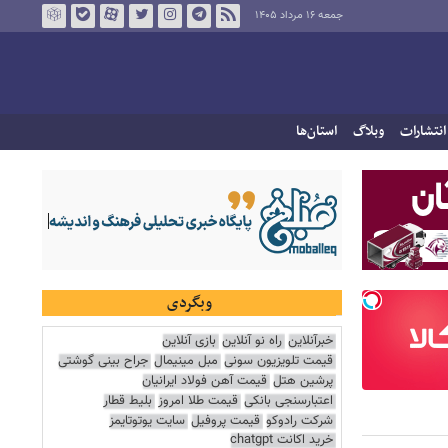
جمعه ۱۶ مرداد ۱۴۰۵
انتشارات
وبلاگ
استان‌ها
وبگردی
خبرآنلاین
راه نو آنلاین
بازی آنلاین
قیمت تلویزیون سونی
مبل مینیمال
جراح بینی گوشتی
پرشین هتل
قیمت آهن فولاد ایرانیان
اعتبارسنجی بانکی
قیمت طلا امروز
بلیط قطار
شرکت رادوکو
قیمت پروفیل
سایت یوتوتایمز
خرید اکانت chatgpt