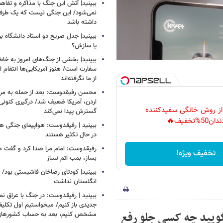
ببینید| آتش این جنگ با مذاکره و تفا
نمی‌شود/ این جنگی نیست که یک طرف 
داشته باشد
ببینید| جدل صریح دو استاد دانشگاه ب
یا سازش؟
ببینید| بخشی از جنگ‌های امروز به خا
سفارت است/ هنوز آمریکایی‌ها انتقام 
از ما نگرفته‌اند
محسن رفیقدوست: بعد از حمله به مراکز
اردن، آمریکا ضعیف شد/ درگیری کنونی ب
 از روش خانگی سفیدکننده
گسترش پیدا نمی‌کند
دان50%تخفیف🔥
ببینید | رفیقدوست: هواپیمای جنگی هم
در حال تکثیر هستند
رفیقدوست: امام مرا صدا کرد و گفت 
تخفیف ویژه!
بساز، بمب اتم نساز
ببینید| کودتای رضاخان فاشیستی بود/ 
انگلستان نداشت
ببینید | رفیقدوست: در جنگ با عراق ن
جدیدی باز کنیم/ میخواستیم اول تکلیف
گویید چه کسی جلو رفع
مشخص کنیم، بعد به حساب کشورهای