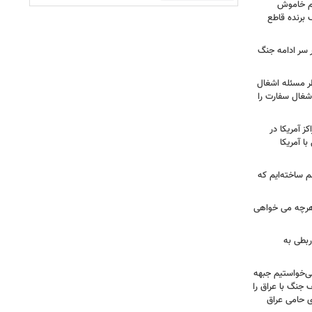
هم خاموش
برنده قاطع
ر سر ادامه جنگ
طر مسئله اشغال
اشغال سفارت را
 آمریکا در
ا آمریکا
 ساخته‌ایم که
هرچه می خواهی
ربطی به
می‌خواستیم جبهه
 جنگ با عراق را
 حامی عراق