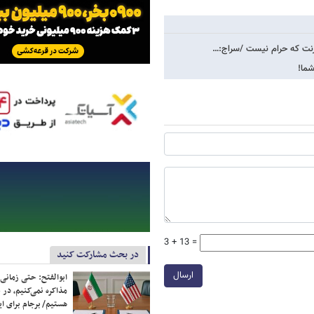
ترنت که حرام نیست /سراج:…
شما!
3 + 13 =
در بحث مشارکت کنید
ارسال
ابوالفتح: حتی زمانی 
مذاکره نمی‌کنیم، در 
هستیم/ برجام برای ای