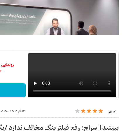
رونمایی
دن
۱۳ آذر ۱۴۰۳ - ۰۶:۴۰
۱۷ نفر
ببینید| سراج: رفع فیلترینگ مخالف ندارد /ب