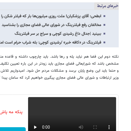
خبرهای مرتبط
ابطحی: آقای پزشکیان! ملت روزی میلیون‌ها بار که فیلتر شکن را 
مخالفان رفع فیلترینگ در شورای عالی فضای مجازی را بشناسید
ببینید |جدال داغ رشیدی کوچی و سراج بر سر فیلترینگ
فیلترینگ در «کافه خبر» /رشیدی کوچی: بله شراب حرام است اما
نکته دوم این فضا هم نباید یله و رها باشد. باید چارچوب داشته و قاعده من
مشخص باشد که شورایعالی فضای مجازی باید زودتر در این باره تعیین تکلیف 
و حتما باید این وضع پایان برسد و مشکلات مردم حل شود. امیدواریم تلاش ک
وزیر ارتباطات و شورای عالی فضای مجازی پیگیری خواهیم کرد که سامان پیدا کن
پنکه مه پاش