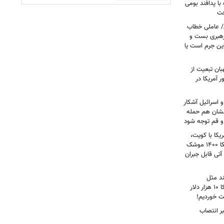
ا پدافند بومی
فت
/ عاملی خطاب
رهبری بست و
 این جرم است یا
بان تبعیت از
 آمریکا در
 اسرائیل آشکار
انشان هم حمله
 و قم توجه شود
کا با کویت،
عراق و افغانستان و جنگ رمضان/ آمریکا ۱۴۰۰ موشک
آتی قابل جبران
ند مثل
منافقین‌اند/ آدم بی‌عقلی می‌گوید آمریکا ۱۰ هزار دلار
ت خوردیم!
ر انتصاب