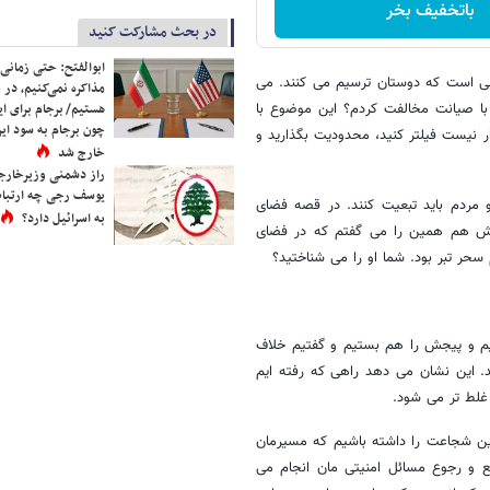
باتخفیف بخر
در بحث مشارکت کنید
ابوالفتح: حتی زمانی 
ایی است که دوستان ترسیم می کنند. می
مذاکره نمی‌کنیم، در 
 با صیانت مخالفت کردم؟ این موضوع با
هستیم/ برجام برای ای
چون برجام به سود ایرا
ه قرار نیست فیلتر کنید، محدودیت بگذارید و
خارج شد
راز دشمنی وزیرخارجه 
یوسف رجی چه ارتباط
 مردم باید تبعیت کنند. در قصه فضای
به اسرائیل دارد؟
م همین است. نه این که الان داد بزنم. ۷-۸ سال پیش هم همین را می گفتم که در فضای
سحر تبر بود. شما او را می شناختید؟
م و پیجش را هم بستیم و گفتیم خلاف
د. این نشان می دهد راهی که رفته ایم
 غلط تر می شود.
 این شجاعت را داشته باشیم که مسیرمان
ع و رجوع مسائل امنیتی مان انجام می