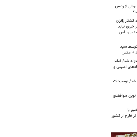
سوالی از رئیس
د؟
کشتار زائران
۱۳/ قریشی: هر خبری نباید
میدی و یأس
ه توسط سید
د + عکس
ران متولد شد/ امام:
‌های امنیتی و
 شد/ توضیحات
ی نوین هوافضای
ور با
ز خارج از کشور