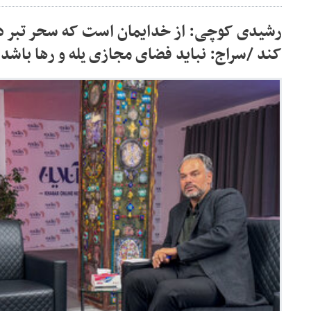
رشیدی کوچی: از خدایمان است که سحر تبر در
کند /سراج: نباید فضای مجازی یله و رها باشد