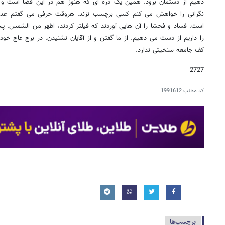
دهیم از دستمان برود. همین یک ذره ای که هنوز هم در این فضا است و ح
نگرانی را خواهش می کنم کسی برچسب نزند. هروقت حرفی می گفتم عده 
است. فساد و فحشا را آن هایی آوردند که فیلتر کردند، اظهر من الشمس. پس ا
را داریم از دست می دهیم. از ما گفتن و از آقایان نشنیدن. در برج عاج خود
کف جامعه سنخیتی ندارد.
2727
کد مطلب
1991612
برچسب‌ها