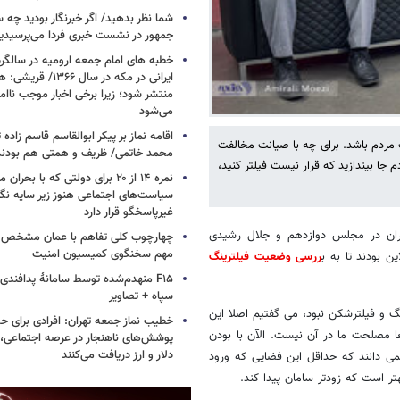
شما نظر بدهید/ اگر خبرنگار بودید چه 
جمهور در نشست خبری فردا می‌پرسیدی
خطبه های امام جمعه ارومیه در سالگرد 
ایرانی در مکه در سال ۶۶
منتشر شود؛ زیرا برخی اخبار موجب ناا
می‌شود
اقامه نماز بر پیکر ابوالقاسم قاسم زاد
 مردم باشد. برای چه با صیانت مخالفت
محمد خاتمی/ ظریف و همتی هم بودن
 اول برای مردم جا بیندازید که قرار نیست فیلتر کنید،
نمره ۱۴ از ۲۰ برای دولتی که با بح
سیاست‌های اجتماعی هنوز زیر سایه نگاه
غیرپاسخگو قرار دارد
تهران در مجلس دوازدهم و جلال رشیدی
چهارچوب کلی تفاهم با عمان مشخص
مهم سخنگوی کمیسیون امنیت
 بودند تا به ب
ررسی وضعیت فیلترینگ
F۱۵ منهدم‌شده توسط سامانۀ پدافند
سپاه + تصاویر
 و فیلترشکن نبود، می گفتیم اصلا این
خطیب نماز جمعه تهران: افرادی برای حض
عا مصلحت ما در آن نیست. الآن با بودن
پوشش‌های ناهنجار در عرصه اجتماعی، ا
دلار و ارز دریافت می‌کنند
می دانند که حداقل این فضایی که ورود
ر است که زودتر سامان پیدا کند.