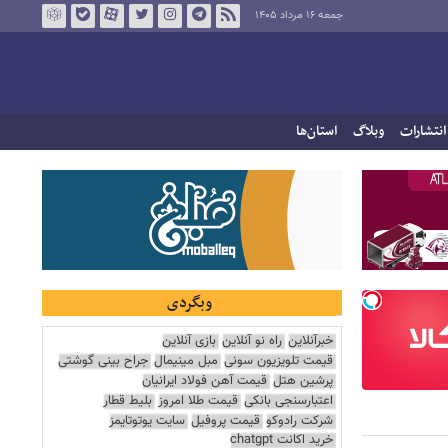
جمعه ۱۶ مرداد ۱۴۰۵
انتشارات
وبلاگ
استان‌ها
وبگردی
خبرآنلاین
راه نو آنلاین
بازی آنلاین
قیمت تلویزیون سونی
مبل مینیمال
جراح بینی گوشتی
پرشین هتل
قیمت آهن فولاد ایرانیان
اعتبارسنجی بانکی
قیمت طلا امروز
بلیط قطار
شرکت رادوکو
قیمت پروفیل
سایت یوتوتایمز
خرید اکانت chatgpt