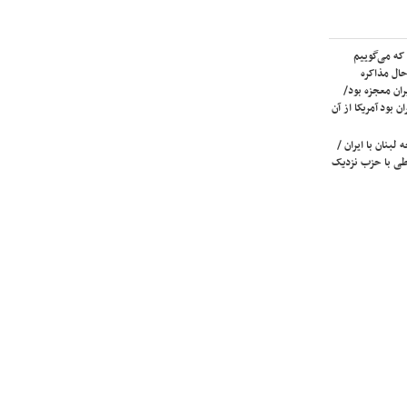
که می‌گوییم
حال مذاکره
ران معجزه بود/
ن بود آمریکا از آن
لبنان با ایران /
ی با حزب نزدیک