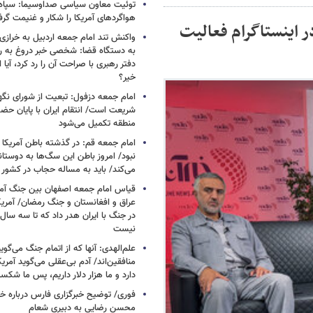
توئیت معاون سیاسی صداوسیما: سپاه ب
هواگردهای آمریکا را شکار و غنیمت گر
 اینستاگرام فعالیت
واکنش تند امام جمعه اردبیل به خرازی
به دستگاه قضا: شخصی خبر دروغ به 
دفتر رهبری با صراحت آن را رد کرد، آیا
خیر؟
امام جمعه دزفول: تبعیت از شورای نگه
شریعت است/ انتقام ایران با پایان حضور
منطقه تکمیل می‌شود
امام جمعه قم: در گذشته باطن آمریکا و
نبود/ امروز باطن این سگ‌ها به دوست
می‌کند/ باید به مساله حجاب در کشور
قیاس امام جمعه اصفهان بین جنگ آمری
در جنگ با ایران هدر داد که تا سه سال 
نیست
علم‌الهدی: آنها که از اتمام جنگ می‌گوی
دارد و ما هزار دلار داریم، پس ما شکس
فوری/ توضیح خبرگزاری فارس درباره خب
محسن رضایی به دبیری شعام