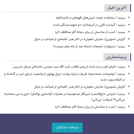
آخرین اخبار
ببینید | مشاهده مجدد خرس‌های قهوه‌ای در اشترانکوه
ببینید | گردنبند قاپی در کریمخان؛ دو متهم دستگیر شدند
ببینید | اسب از صاحبش در برابر حمله گاو محافظت کرد
گزارش تصویری/ نمایش «هچل» در تالار هنر؛ قصه‌ای از شجاعت و خیال
ببینید | سرنوشت تجمعات شبانه بعد از ماه صفر چیست؟
پربیننده‌ترین
ببینید | فیلم کمتر دیده شده از رهبر انقلاب آیت الله سید مجتبی خامنه‌ای درحال تدریس
ببینید | توضیحات محمدجواد ظریف درباره روایت دروغ پهلوی از وضعیت دریای خزر در گذشته و
در کنوانسیون جدید
گزارش تصویری/ نمایش «هچل» در تالار هنر؛ قصه‌ای از شجاعت و خیال
ببینید | شوخی حاج‌قاسم با خبرنگار صداوسیما در عملیات آزادسازی بوکمال/ داری با من مصاحبه‌
می‌کنی؟! شیطنت می‌کنی!
ببینید | اسب از صاحبش در برابر حمله گاو محافظت کرد
نسخه دسکتاپ