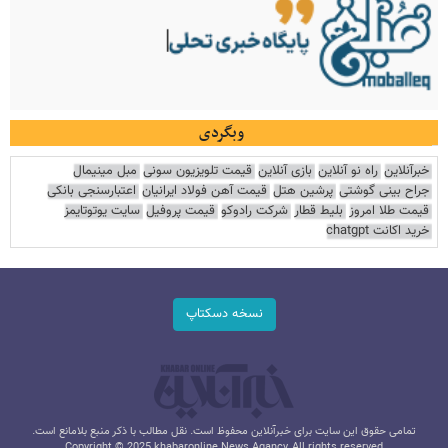
وبگردی
خبرآنلاین
راه نو آنلاین
بازی آنلاین
قیمت تلویزیون سونی
مبل مینیمال
جراح بینی گوشتی
پرشین هتل
قیمت آهن فولاد ایرانیان
اعتبارسنجی بانکی
قیمت طلا امروز
بلیط قطار
شرکت رادوکو
قیمت پروفیل
سایت یوتوتایمز
خرید اکانت chatgpt
نسخه دسکتاپ
تمامی حقوق این سایت برای خبرآنلاین محفوظ است. نقل مطالب با ذکر منبع بلامانع است.
Copyright © 2025 khabaronline News Agancy, All rights reserved