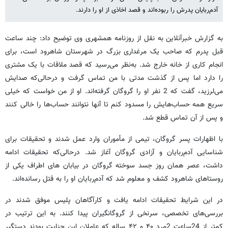
آدم‌ربایان پدرش را ربوده‌اند و قصد اخاذی از او را دارند.
به گزارش خبرآنلاین به نقل از روزنامه همشهری وی توضیح داد: چند ساعت
قبل پدرم که صاحب یک مرغداری بزرگ در شهرستان شاهرود است، برای
انجام کاری از خانه خارج شد. به‌نظر می‌رسید که قصد ملاقات با یک مشتری
را دارد اما پس از گذشت مدتی با من تماس گرفت و درحالی‌که صدایش
می‌لرزید، گفت که 2 نفر او را گروگان گرفته‌اند. او از من خواست که خیلی
سریع همه حساب‌هایش را مسدود کنم تا آنها نتوانند حساب‌ها را خالی کنند
و پس از آن تماس قطع شد.
با اظهارات پسر گروگان، تیمی از مأموران وارد عمل شدند و تحقیقات برای
شناسایی آدم‌ربایان و آزادی گروگان آغاز شد. درحالی‌که تحقیقات ادامه
داشت، عصر همان روز جسد سوخته گروگان در بیابان‌ های اطراف یکی از
روستاهای شاهرود کشف و معلوم شد که آدم‌ربایان او را به قتل رسانده‌اند.
در این شرایط تحقیقات ادامه یافت و کارآگاهان پلیس موفق شدند در
بررسی‌های تخصصی، سرنخی از گروگانگیران پیدا کنند. به این ترتیب در
کمتر از 24ساعت 2مرد ۴۰ و ۴۲ ساله که عاملان این جنایت بودند دستگیر