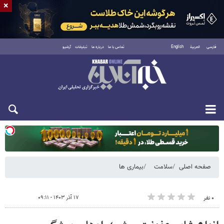
×
فارسی
العربية
English
تماس با ما
درباره ما
تبلیغات
آرشیو
یکشنبه ۱۸ مرداد ۱۴۰۵
صفحه اصلی
سلامت
بیماری ها
۱۷ آذر ۱۴۰۳ - ۰۹:۱۱
۰ نفر