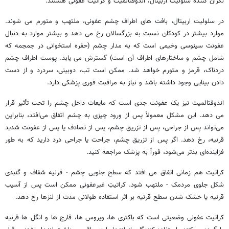
نگران کننده سلولیت اربیتال، اندوفتالمیت و کراتیت عفونی هستند.
در سلولیت اربیتال، بافت های اطراف چشم عفونی، ملتهب و متورم می شوند.
موارد بیشتر در کودکان نسبت به بزرگسالان رخ می دهد و بیشتر موارد به دنبال
عفونت سینوسی وخیمی است که به مدار چشم (حفره استخوانی در جمجمه که
شامل چشم و ساختارهای اطراف آن است) گسترش می یابد. پوست اطراف چشم
دردناک، قرمز و متورم خواهد شد. ممکن است تب، دوبینی، سردرد و از دست
دادن بینایی وجود داشته باشد و نیاز به مراقبت فوری پزشکی دارد.
اندوفتالمیت نیز یک عفونت جدی است که مایعات داخل چشم را تحت تأثیر قرار
می دهد. این مشکل معمولاً پس از ورود چیزی به چشم اتفاق می‌افتد، بنابراین
می‌تواند پس از جراحی، پس از تزریق چشم، پس از تصادف یا پس از عفونت شدید
قرنیه، رخ دهد. اگر پس از تزریق چشم، جراحت یا جراحی درد دارید که به طور
فزاینده‌ای بدتر می‌شود، فوراً به پزشک مراجعه کنید.
کراتیت هم زمانی اتفاق می افتد که سطح جلویی چشم - قرنیه شفاف و گنبدی
شکل جلوی مردمک - ملتهب شود. کراتیتِ غیرعفونی ممکن است پس از آسیب
قرنیه یا خشک شدن سطح قرنیه بر اثر استفاده طولانی مدت از لنزها رخ دهد.
کراتیت عفونی وضعیتی است که باکتری ها، ویروس ها، قارچ ها و انگل ها قرنیه