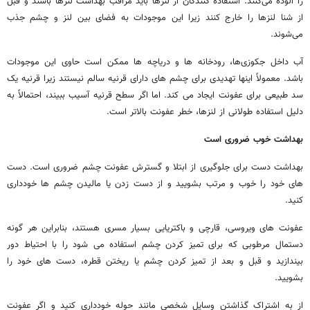
را آلوده می‌کنند. استفاده کنندگان از لنزها باید مراقب بهداشت لنزها باشند و قبل
از شنا لنزها را خارج کنند زیرا این موجودات به فضای بین لنز و چشم جذب
می‌شوند.
آب داخل جکوزی‌ها، رودخانه ها و دریاچه ها ممکن است حاوی این موجودات
باشد. معمولاً اینها تهدیدی برای چشم های دارای قرنیه سالم نیستند زیرا قرنیه یک
سد طبیعی برای عفونت ایجاد می کند. اما اگر سطح قرنیه آسیب ببیند، احتمالاً به
دلیل استفاده طولانی از لنزها، خطر عفونت بالاتر است.
بهداشت خوب ضروری است
بهداشت دست برای جلوگیری از ابتلا و گسترش عفونت چشم ضروری است. دست
های خود را خوب و مرتب بشویید و از دست زدن یا مالیدن چشم ها خودداری
کنید.
عفونت های ویروسی، قارچی و باکتریایی بسیار مسری هستند، بنابراین هر گونه
دستمال مرطوبی که برای تمیز کردن چشم استفاده می شود را با احتیاط دور
بیندازید و قبل و بعد از تمیز کردن چشم یا ریختن قطره، دست های خود را
بشویید.
از به اشتراک گذاشتن وسایل شخصی مانند حوله خودداری کنید و اگر عفونت