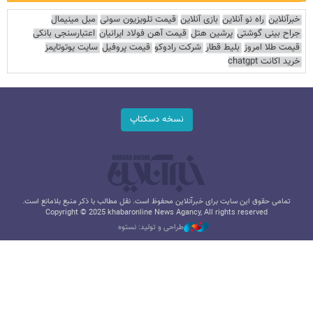
خبرآنلاین
راه نو آنلاین
بازی آنلاین
قیمت تلویزیون سونی
مبل مینیمال
جراح بینی گوشتی
پرشین هتل
قیمت آهن فولاد ایرانیان
اعتبارسنجی بانکی
قیمت طلا امروز
بلیط قطار
شرکت رادوکو
قیمت پروفیل
سایت یوتوتایمز
خرید اکانت chatgpt
نسخه دسکتاپ
تمامی حقوق این سایت برای خبرآنلاین محفوظ است. نقل مطالب با ذکر منبع بلامانع است.
Copyright © 2025 khabaronline News Agancy, All rights reserved
طراحی و تولید: نستوه