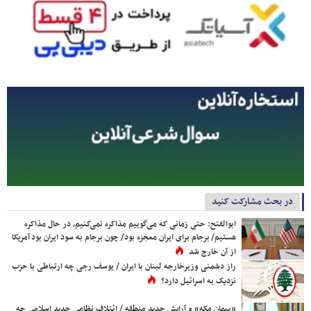
در بحث مشارکت کنید
ابوالفتح: حتی زمانی که می‌گوییم مذاکره نمی‌کنیم، در حال مذاکره
هستیم/ برجام برای ایران معجزه بود/ چون برجام به سود ایران بود آمریکا
از آن خارج شد
راز دشمنی وزیرخارجه لبنان با ایران / یوسف رجی چه ارتباطی با حزب
نزدیک به اسرائیل دارد؟
«پیمان مکه» و آرایش جدید منطقه / ائتلاف نظامی جدید اسلامی چه