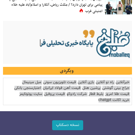
پیامی برای تهران دارد؟ / مثلث ریاض، آنکارا و اسلام‌آباد علیه خلاء
امنیتی غرب
وبگردی
خبرآنلاین
راه نو آنلاین
بازی آنلاین
قیمت تلویزیون سونی
مبل مینیمال
جراح بینی گوشتی
پرشین هتل
قیمت آهن فولاد ایرانیان
اعتبارسنجی بانکی
قیمت طلا امروز
بلیط قطار
شرکت رادوکو
قیمت پروفیل
سایت یوتوتایمز
خرید اکانت chatgpt
نسخه دسکتاپ