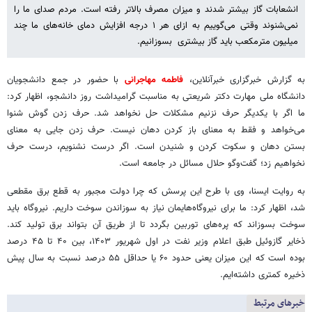
انشعابات گاز بیشتر شدند و میزان مصرف بالاتر رفته است. مردم صدای ما را
نمی‌شنوند وقتی می‌گوییم به ازای هر ۱ درجه افزایش دمای خانه‌های ما چند
میلیون مترمکعب باید گاز بیشتری بسوزانیم.
به گزارش خبرگزاری خبرآنلاین،
فاطمه مهاجرانی
با حضور در جمع دانشجویان
دانشگاه ملی مهارت دکتر شریعتی به مناسبت گرامیداشت روز دانشجو، اظهار کرد:
ما اگر با یکدیگر حرف نزنیم مشکلات حل نخواهد شد. حرف زدن گوش شنوا
می‌خواهد و فقط به معنای باز کردن دهان نیست. حرف زدن جایی به معنای
بستن دهان و سکوت کردن و شنیدن است. اگر درست نشنویم، درست حرف
نخواهیم زد؛ گفت‌وگو حلال مسائل در جامعه است.
به روایت ایسنا، وی با طرح این پرسش که چرا دولت مجبور به قطع برق مقطعی
شد، اظهار کرد: ما برای نیروگاه‌هایمان نیاز به سوزاندن سوخت داریم. نیروگاه باید
سوخت بسوزاند که پره‌های توربین بگردد تا از طریق آن بتواند برق تولید کند.
ذخایر گازوئیل طبق اعلام وزیر نفت در اول شهریور ۱۴۰۳، بین ۴۰ تا ۴۵ درصد
بوده است که این میزان یعنی حدود ۶۰ یا حداقل ۵۵ درصد نسبت به سال پیش
ذخیره کمتری داشته‌ایم.
خبرهای مرتبط