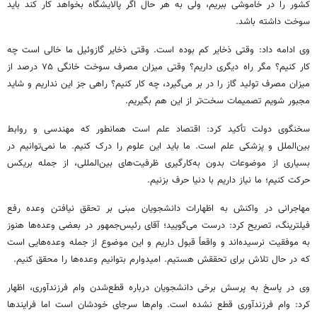
کشور را در خاموشی ببریم، ولی به هر حال اگر پالایشگاه بخواهد کار کند باید
سوخت داشته باشد.
وی ادامه داد: وقتی ذخایر کم بوده است. وقتی ذخایر گازوئیل ما خالی است چه
کار کنیم؟ مگر راه دیگری داریم؟ وقتی میزان مصرف سوخت خانگی ۷۵ درصد از
میزان مصرف تولید گاز را در بر می‌گیرد، چه کار کنیم؟ راهی جز این نداریم و شاید
مجبور شویم تصمیمات سخت‌تر از این هم بگیریم.
سخنگوی دولت تأکید کرد: اقتصاد علم است همانطور که مهندسی و روابط
بین‌الملل و پزشکی علم است. ما باید این علوم را درک کنیم. ما نمی‌توانیم در
بسیاری از موضوعات بدون به‌کارگیری ظرفیت‌های بین‌المللی، از جمله بریکس
حرکت کنیم؛ ما نیاز داریم با دنیا حرف بزنیم.
مهاجرانی در واکنش به اظهارات دانشجویان مبنی بر تحقق نیافتن وعده رفع
فیلترینگ، تصریح کرد: درست می‌گویید؛ آقای رئیس‌جمهور در بعضی وعده‌ها هنوز
به موفقیت نرسیده‌اند و واقعاً قبول داریم و این موضوع از جمله وعده‌هایی است
که در حال تلاش برای تحققش هستیم. امیدوارم بتوانیم وعده‌ها را محقق کنیم.
وی در پاسخ به پرسش برخی دانشجویان درباره قطع‌شدن وام فرزندآوری، اظهار
کرد: وام فرزندآوری قطع نشده است. وام‌ها سرجای خودشان است اما فرایندها