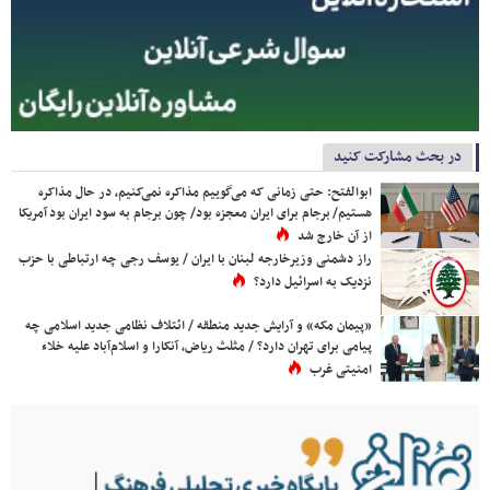
در بحث مشارکت کنید
ابوالفتح: حتی زمانی که می‌گوییم مذاکره نمی‌کنیم، در حال مذاکره
هستیم/ برجام برای ایران معجزه بود/ چون برجام به سود ایران بود آمریکا
از آن خارج شد
راز دشمنی وزیرخارجه لبنان با ایران / یوسف رجی چه ارتباطی با حزب
نزدیک به اسرائیل دارد؟
«پیمان مکه» و آرایش جدید منطقه / ائتلاف نظامی جدید اسلامی چه
پیامی برای تهران دارد؟ / مثلث ریاض، آنکارا و اسلام‌آباد علیه خلاء
امنیتی غرب