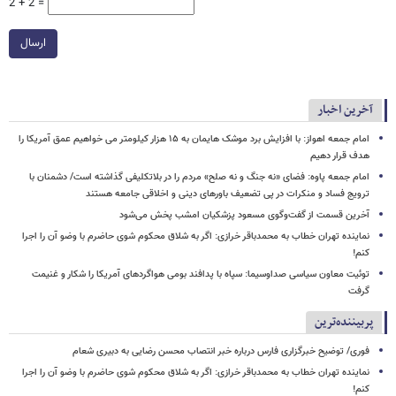
2 + 2 =
ارسال
آخرین اخبار
امام‌ جمعه اهواز: با افزایش برد موشک هایمان به ۱۵ هزار کیلومتر می خواهیم عمق آمریکا را
هدف قرار دهیم
امام جمعه پاوه: فضای «نه جنگ و نه صلح» مردم را در بلاتکلیفی گذاشته است/ دشمنان با
ترویج فساد و منکرات در پی تضعیف باورهای دینی و اخلاقی جامعه هستند
آخرین قسمت از گفت‌وگوی مسعود پزشکیان امشب پخش می‌شود
نماینده تهران خطاب به محمدباقر خرازی: اگر به شلاق محکوم شوی حاضرم با وضو آن را اجرا
کنم!
توئیت معاون سیاسی صداوسیما: سپاه با پدافند بومی هواگردهای آمریکا را شکار و غنیمت
گرفت
پربیننده‌ترین
فوری/ توضیح خبرگزاری فارس درباره خبر انتصاب محسن رضایی به دبیری شعام
نماینده تهران خطاب به محمدباقر خرازی: اگر به شلاق محکوم شوی حاضرم با وضو آن را اجرا
کنم!