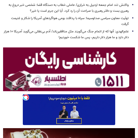
واکنش تند امام جمعه اردبیل به خرازی/ عاملی خطاب به دستگاه قضا: شخصی خبر دروغ به
رهبری بست و دفتر رهبری با صراحت آن را رد کرد، آیا این جرم است یا خیر؟
توئیت معاون سیاسی صداوسیما: سپاه با پدافند بومی هواگردهای آمریکا را شکار و غنیمت
گرفت
علم‌الهدی: آنها که از اتمام جنگ می‌گویند مثل منافقین‌اند/ آدم بی‌عقلی می‌گوید آمریکا ۱۰ هزار
دلار دارد و ما هزار دلار داریم، پس ما شکست خوردیم!