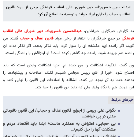
عبدالحسین خسروپناه، دبیر شورای عالی انقلاب فرهنگی برخی از مواد قانون
عفاف و حجاب را دارای ایراد خواند و توصیه به اصلاح آن کرد.
به گزارش خبرگزاری خبرآنلاین،
عبدالحسین خسروپناه، دبیر شورای عالی انقلاب
فرهنگی
در جمع خبرنگاران با انتقاد از برخی مواد
قانون عفاف و حجاب
گفت: می
گویند اگر راننده ای، مکشفه ای را سوار کرد، باید تذکر بدهد. اگر تذکر نداد، آن
راننده هم جریمه شود. راننده چه گناهی کرده است؟ او ارتزاقش با رانندگی است.
وی گفت: اینگونه اشکالات را من دیده ام. اینها اشکالات واردی است که باید
اصلاح شود. اخیرا از آقای رییس مجلس شنیدم گفتند اصلاحات و پیشنهادها را
بدهند حتما به آن توجه می کنند. انشالله با اصلاحات این قانون را نهایی کنند و
این دولت هم با نگاه وفاق ملی که دارد این قانون را اجرا کند.
خبرهای مرتبط
نگرانی علی ربیعی از اجرای قانون عفاف و حجاب/ این قانون نافرمانی
مدنی در پی خواهد…
بی حجابی، اعتراض به عملکرد ماست/ ابتدا باید اقتصاد مردم و
مشکلات آنها را حل کنیم/…
افشاگری درباره تابعیت آمریکایی فرزندان شهردار یکی از شهرهای