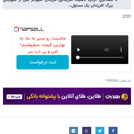
بزرگ /فرزندان یک مسئول…
2727
ماشینت رو بسپر به ما، به
بهترین قیمت میفروشیم!
امن و بی درد سر
ثبت درخواست
کد مطلب
1995054