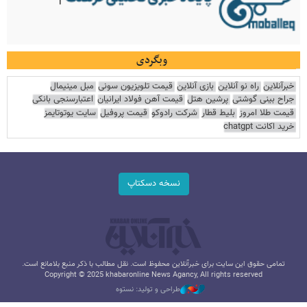
وبگردی
خبرآنلاین
راه نو آنلاین
بازی آنلاین
قیمت تلویزیون سونی
مبل مینیمال
جراح بینی گوشتی
پرشین هتل
قیمت آهن فولاد ایرانیان
اعتبارسنجی بانکی
قیمت طلا امروز
بلیط قطار
شرکت رادوکو
قیمت پروفیل
سایت یوتوتایمز
خرید اکانت chatgpt
نسخه دسکتاپ
تمامی حقوق این سایت برای خبرآنلاین محفوظ است. نقل مطالب با ذکر منبع بلامانع است.
Copyright © 2025 khabaronline News Agancy, All rights reserved
طراحی و تولید: نستوه