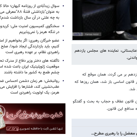
سوال زیدآبادی از روزنامه کیهان؛ حالا که
به عنوان"بازداشتی فتن
به چه علتی در آن سال بازداشت شدم؟
سخنگوی کمیسیون امنیت ملی: کریدور 
در تنگه هرمز را نمی‌پذیریم
عضو خبرگان رهبری: اگر بخواهیم از ا
کنیم، باید بازدارندگی ایجاد شود/ صل
عنابستانی، نماینده های مجلس یازدهم
راهبردی نظام، بر عهده رهبری است
اندنی.
ناگفته های دختر وزیر دفاع از مدرک 
موقعیت ژئوپلیتیک ایران باعث شده ا
چشم طمع به کشور ما داشته باشند
دهم بر می گردد، همان موقع که
روانبخش: هر زمان دشمن احساس ضع
 قانون اساسی باز شد، همان روزها که
عقب‌نشینی کند، فشارها را افزایش می
شد.
هرمز، یک اولویت راهبردی است
امون قانون عفاف و حجاب به بحث و گفتگو
 مدافع این قانون.
ن معضل را با رهبری مطرح…