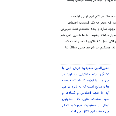
اصل ۸۵ شود و در کمیسیون ویژه برود و افراد در پشت درهای بسته
ت، فکر می‌کنم این نوعی اولویت
یم که منجر به یک گسست اجتماعی
وجود ندارد و بنده معتقدم عملا ضرورتی
معیار داشته باشیم. اما ما همین الان هم
قوانین متروکی داریم که اجرایی نمی‌شوند. اگر بنا بر اجرای قانون باشد، همین الان اصل ۳۱ قانون اساسی است که
ا معتقدم در شرایط فعلی مطلقاً نیاز
معین‌الدین سعیدی: عرش الهی با
تشنگی مردم دشتیاری به لرزه در
می آید. با توزیع نا عادلانه فرصت
ها و منابع است که به لرزه در می
آید. با حجم اختلاس و فسادها و
سوء استفاده هایی که مسئولین
دولتی از مسئولیت های خود انجام
می دهند، این اتفاق می افتد.