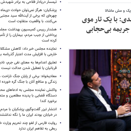
تیمسار دریادار فلاحی به برادر شهیدش
پزشکیان: هرگز نمی‌توان حوادث دی‌ماه را 
پوپک و مش ماشالا
چهره‌ای که برخی از آیت‌الله سید مجتبی
ی: با یک تار موی
می‌کنند، با واقعیت متفاوت است
 جریمه بی‌حجابی
هشدار رییس کمیسیون بهداشت مجلس
پرداختی از جیب مردم، بیماران را از تأمی
کرده است
نماینده مجلس خبر داد: کاهش مشکلا
خارجی با افزایش مدت اعتبار گذرنامه به ۱۰ سا
تعلیق اعدام‌ها به معنای نفی جرم، ناد
قربانیان یا تعطیل شدن عدالت نیست
معادیخواه: برخی از پایان جنگ ناراحت م
زندگی و منافع آنان با جنگ گره خورده
واکنش نماینده مجلس به ادعاهای محمد
دستگاه قضایی با پدیده مطلعین و متص
برخورد کند!
انتشار تیزر گفت‌وگوی پزشکیان با مردم؛
در خیابان بودند ایران ما را نگه نداشتن
روایت فارس از لغو چند تحریم وزارت خزا
ربطی به تفاهم ایران ندارد