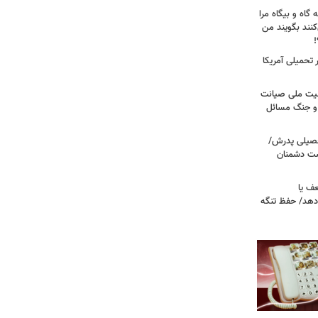
 گاه و بیگاه مرا
هٔ ۸۸"معرفی می‌کنند بگویند من
!
تحمیلی آمریکا
منیت ملی صیانت
ح و جنگ مسائل
تحصیلی پدرش/
ست دشمنان
ف یا
‌دهد/ حفظ تنگه