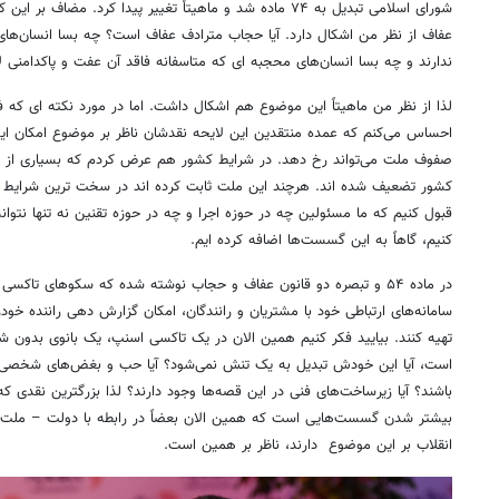
شورای اسلامی تبدیل به ۷۴ ماده شد و ماهیتاً تغییر پیدا کرد. م
عفاف از نظر من اشکال دارد. آیا حجاب مترادف عفاف است؟ چه بسا انسان‌های
ندارند و چه بسا انسان‌های محجبه ای که متاسفانه فاقد آن عفت و پاکدامنی 
لذا از نظر من ماهیتاً این موضوع هم اشکال داشت. اما در مورد نکته ای که ف
احساس می‌کنم که عمده منتقدین این لایحه نقدشان ناظر بر موضوع امکان 
صفوف ملت می‌تواند رخ دهد. در شرایط کشور هم عرض کردم که بسیاری از پیو
کشور تضعیف شده اند. هرچند این ملت ثابت کرده اند در سخت ترین شرایط پا
قبول کنیم که ما مسئولین چه در حوزه اجرا و چه در حوزه تقنین نه تنها نتوان
کنیم، گاهاً به این گسست‌ها اضافه کرده ایم.
در ماده ۵۴ و تبصره دو قانون عفاف و حجاب نوشته شده که سکوهای تاک
سامانه‌های ارتباطی خود با مشتریان و رانندگان، امکان گزارش دهی راننده خود
تهیه کنند. بیایید فکر کنیم همین الان در یک تاکسی اسنپ، یک بانوی بدون ش
است، آیا این خودش تبدیل به یک تنش نمی‌شود؟ آیا حب و بغض‌های شخصی نمی‌
باشند؟ آیا زیرساخت‌های فنی در این قصه‌ها وجود دارند؟ لذا بزرگترین نقدی ک
بیشتر شدن گسست‌هایی است که همین الان بعضاً در رابطه با دولت – ملت وج
انقلاب بر این موضوع دارند، ناظر بر همین است.