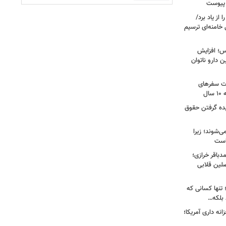
 پیوست
از یاد برد/
 خامنه‌ای ترسیم
؛ افزایش
ن دارو ناتوان
ت سفرهای
ل
یده گرفتن حقوق
ی‌شوند؛ زیرا
 است
باقر خرازی؛
لین قلابی
 تنها کسانی که
د بلکه…
نه داری آمریکا؛