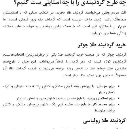
چه طرح گردنبندی را با چه استایلی ست کنیم؟
اکثر مردم وقتی می‌خواهند گردنبند طلا بخرند، در انتخاب مدلی که با استایلشان
هماهنگ باشد، تردید دارند. درست است که گردنبند یک زیور قیمتی است، اما
مهم‌تر از قیمتش، این است که با سبک لباس پوشیدن و موقعیت‌های مختلف
زندگی شما جور دربیاید.
خرید گردنبند طلا چوکر
گردنبند چوکر که در مبحث خرید گردنبند طلا یکی از پرطرفدارترین انتخاب‌هاست،
گردنبندی کوتاه است که دور گردن را کاملاً می‌پوشاند. این مدل با طرح‌های
متنوعی مثل چشم نظر یا زنجیر رولو عرضه می‌شود و قیمت گردنبند طلا آن
معمولاً به دلیل وزن کمتر، مناسب‌تر است.
برای مهمانی
: با پیراهن یقه قایقی مشکی، کفش پاشنه بلند نقره‌ای و کیف
دستی براق
برای استایل روزمره
: با بلوز یقه باز سفید، شلوار جین و کفش اسنیکر
برای محیط کار:
با بلوز یقه هفت کرم رنگ، شلوار پارچه‌ای مشکی و کفش
پاشنه متوسط
گردنبند طلا رولباسی