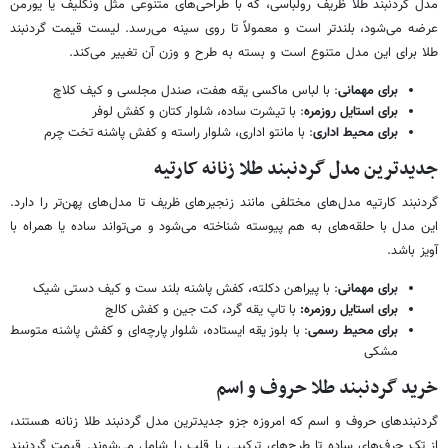
مدل گردنبند طلا ظریف رولباسی، که با طراحی‌های متنوعی مثل ونکلیف یا یورمن
عرضه می‌شود، بلندتر است و معمولاً تا روی سینه می‌رسد. لیست قیمت گردنبند
طلا برای این مدل متنوع است و بسته به طرح و وزن آن تغییر می‌کند.
برای مهمانی
: با لباس ماکسی یقه هفت، صندل مجلسی و کیف کلاچ
برای استایل روزمره
: با تیشرت ساده، شلوار کتان و کفش لوفر
برای محیط اداری
: با مانتو اداری، شلوار راسته و کفش پاشنه تخت چرم
جدیدترین مدل گردنبند طلا زنانه کارتیه
گردنبند کارتیه مدل‌های مختلفی مانند زنجیرهای ظریف تا مدل‌های پهن‌تر را دارد.
این مدل با حلقه‌های به هم پیوسته شناخته می‌شود و می‌تواند ساده یا همراه با
آویز باشد.
برای مهمانی
: با پیراهن دکلته، کفش پاشنه بلند ست و کیف دستی شیک
برای استایل روزمره:
با تاپ یقه گرد، کت جین و کفش کالج
برای محیط رسمی
: با بلوز یقه ایستاده، شلوار پارچه‌ای و کفش پاشنه متوسط
مشکی
خرید گردنبند طلا حروف و اسم
گردنبندهای حروف و اسم که امروزه جزو جدیدترین مدل گردنبند طلا زنانه هستند،
از تک حرف‌های ساده تا طرح‌های ترکیبی با قلب را شامل می‌شوند. قیمت گردنبند