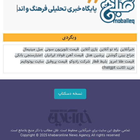
وبگردی
خبرآنلاین
راه نو آنلاین
بازی آنلاین
قیمت تلویزیون سونی
مبل مینیمال
جراح بینی گوشتی
پرشین هتل
قیمت آهن فولاد ایرانیان
اعتبارسنجی بانکی
قیمت طلا امروز
بلیط قطار
شرکت رادوکو
قیمت پروفیل
سایت یوتوتایمز
خرید اکانت chatgpt
نسخه دسکتاپ
تمامی حقوق این سایت برای خبرآنلاین محفوظ است. نقل مطالب با ذکر منبع بلامانع است.
Copyright © 2025 khabaronline News Agancy, All rights reserved