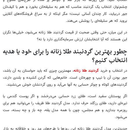
انتخاب کنید؟ این روزها که بازار طلا و جواهر پر شده از طرح‌های متنوع و
چشم‌نواز، انتخاب یک گردنبند مناسب که هم به سلیقه‌تان بخورد و هم با کیف‌تان
جور دربیاید، کار چندان آسانی نیست؛ مگر اینکه از به سراغ فروشگاه‌های آنلاینی
بروید که هر سلیقه‌ای را پوشش می‌هند.
در این میان، حتی وقتی صحبت از قیمت گردنبند طلا زنانه می‌شود، خیلی‌ها نگران
این هستند که آیا انتخابشان ارزش سرمایه‌گذاری دارد یا نه؟
چطور بهترین گردنبند طلا زنانه را برای خود یا هدیه
انتخاب کنیم؟
در انتخاب و خرید
گردنبند طلا زنانه
، مهمترین چیزی که باید حواستان به آن باشد،
جور بودن آن با تیپ و چهره‌تان است. خانم‌هایی که گردن کشیده و بلندی دارند،
گردنبندهای کوتاه و چوکر حسابی به آنها می‌آید و روی گردنشان خوش می‌نشیند.
اگر پوستتان سفید است، طلای زرد حسابی می‌درخشد و اگر پوست گندمی یا
تیره‌ای دارید، طلای رزگلد حرف ندارد. مدل گردنبند طلا ظریف را می‌توانید هم برای
روزمره بندازید و هم مجلس، چون با همه مدل یقه، چه باز و چه بسته، ست
می‌شود.
جدیدترین مدل گردنبند طلا زنانه این روزها با طرح‌های مد روز و خلاقانه به بازار