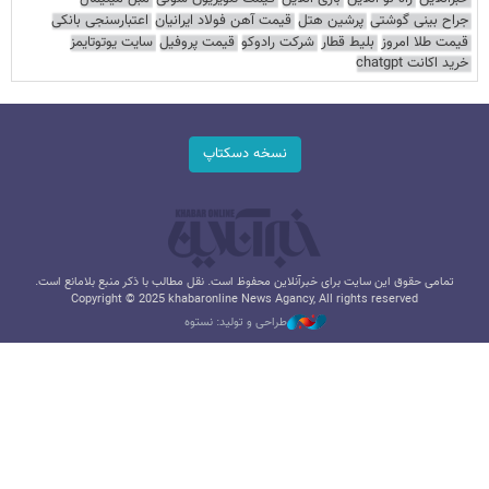
جراح بینی گوشتی
پرشین هتل
قیمت آهن فولاد ایرانیان
اعتبارسنجی بانکی
قیمت طلا امروز
بلیط قطار
شرکت رادوکو
قیمت پروفیل
سایت یوتوتایمز
خرید اکانت chatgpt
نسخه دسکتاپ
تمامی حقوق این سایت برای خبرآنلاین محفوظ است. نقل مطالب با ذکر منبع بلامانع است.
Copyright © 2025 khabaronline News Agancy, All rights reserved
طراحی و تولید: نستوه