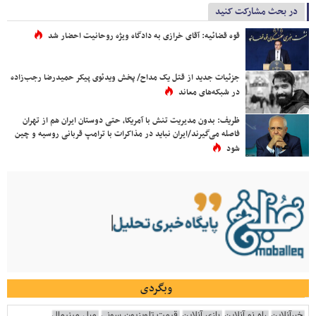
در بحث مشارکت کنید
قوه قضائیه: آقای خرازی به دادگاه ویژه روحانیت احضار شد
جزئیات جدید از قتل یک مداح/ پخش ویدئوی پیکر حمیدرضا رجب‌زاده
در شبکه‌های معاند
ظریف: بدون مدیریت تنش با آمریکا، حتی دوستان ایران هم از تهران
فاصله می‌گیرند/ایران نباید در مذاکرات با ترامپ قربانی روسیه و چین
شود
وبگردی
خبرآنلاین
راه نو آنلاین
بازی آنلاین
قیمت تلویزیون سونی
مبل مینیمال