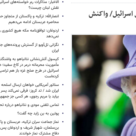
الاخبار: مذاکرات رم خواسته‌های اسرائی
نقش لبنان چیست؟
 اسرائیل/ واکنش
انصارالله: ترکیه و پاکستان از متجاوز ح
محاصره عربستان ادامه می‌دهیم
اردوغان: توافق‌نامه مکه هیچ کشوری ر
نمی‌دهد
نگرانی تل‌آویو از گسترش پرونده‌های ج
ایران
کپسول آتش‌نشانی نتانیاهو به واشنگتن
مأموریت محرمانه درمر در کاخ سفید؛ دو
اسرائیل در طرح صلح غزه باز هم ترام
کرده‌است
سناتور آمریکایی خواهان ارسال اسلحه
ایران شد / تد کروز: فرقی نمی‌کند پسر 
بیاید یا مریم رجوی، هر کسی جز جمهو
تماس تلفنی مودی و نتانیاهو درباره تح
پوتین به بن زاید چه گفت؟
نماز جماعت سران ترکیه، عربستان و پ
بن‌سلمان، شهباز شریف و اردوغان پس ا
دفاع مشترک نماز خواندند