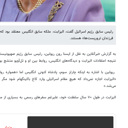
رئیس سابق رژیم اسرائیل گفت، الیزابت، ملکه سابق انگلیس معتقد بود که ت
فرزندان تروریست‌ها» هستند.
به گزارش خبرآنلاین به نقل از ایسنا رون ریولین، رئیس سابق رژیم صهیونیس
نتیجه اعتقادات الیزابت و دیدگاه‌های انگلیس، روابط بین او و تل‌آویو متشج بو
ریولین با اشاره به اینکه چارلز سوم، پادشاه کنونی انگلیس اما «همواره روا
«الیزابت اجازه نمی‌داد که هیچ مقام اسرائیلی وارد کاخ باکینگهام شود مگر در
می‌شد.»
الیزابت در طول ۷۰ سال سلطنت خود، علیرغم سفرهای رسمی به بسیاری از مناطق دیگر، هرگز به اراضی اشغالی نرفت.
رونمایی