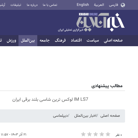
فارسی
العربية
English
تماس با ما
درباره ما
تبلیغات
آرشی
صفحه اصلی
سیاست
اقتصاد
فرهنگ
جامعه
بین‌الملل
ورزش
تا
مطالب پیشنهادی
IM LS7 لوکس ترین شاسی بلند برقی ایران
صفحه اصلی
اخبار بین‌الملل
دیپلماسی
۲۱ آذر ۱۴۰۳ - ۱۱:۵۷
۰ نفر