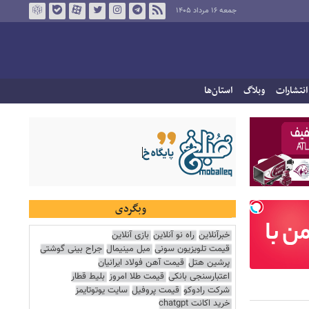
جمعه ۱۶ مرداد ۱۴۰۵
انتشارات
وبلاگ
استان‌ها
وبگردی
خبرآنلاین
راه نو آنلاین
بازی آنلاین
قیمت تلویزیون سونی
مبل مینیمال
جراح بینی گوشتی
پرشین هتل
قیمت آهن فولاد ایرانیان
اعتبارسنجی بانکی
قیمت طلا امروز
بلیط قطار
شرکت رادوکو
قیمت پروفیل
سایت یوتوتایمز
خرید اکانت chatgpt