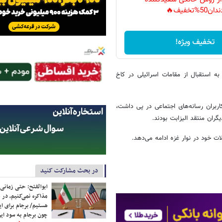
دان50%تخفیف🔥
تخفیف ویژه!
استقبال از مقامات اسرائیلی در کاخ
بران رسانه‌های اجتماعی در پی داشت،
گران منتقد الیزابت بودند.
 خود در نوار غزه ادامه می‌دهد.
در بحث مشارکت کنید
ابوالفتح: حتی زمانی 
مذاکره نمی‌کنیم، در 
هستیم/ برجام برای ای
چون برجام به سود ایرا