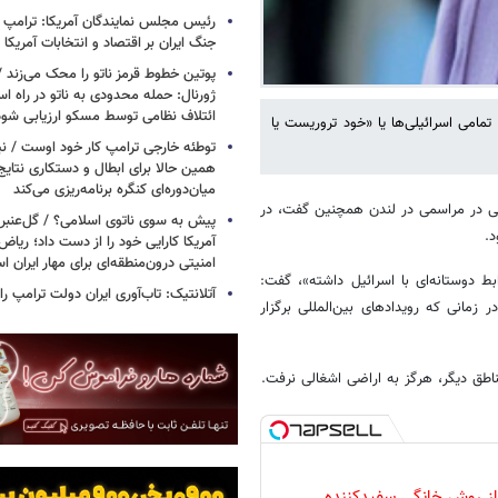
رئیس مجلس نمایندگان آمریکا: ترامپ 
جنگ ایران بر اقتصاد و انتخابات آمریکا
پوتین خطوط قرمز ناتو را محک می‌زند /
ژورنال: حمله محدودی به ناتو در راه ا
ائتلاف نظامی توسط مسکو ارزیابی شود
مامی اسرائیلی‌ها یا «خود تروریست یا
توطئه خارجی ترامپ کار خود اوست / نیوی
همین حالا برای ابطال و دستکاری نتایج
میان‌دوره‌ای کنگره برنامه‌ریزی می‌کند
تی در مراسمی در لندن همچنین گفت، در
پیش به سوی ناتوی اسلامی؟ / گل‌عنبری
د.
آمریکا کارایی خود را از دست داد؛ ریاض
امنیتی درون‌منطقه‌ای برای مهار ایران 
بط دوستانه‌ای با اسرائیل داشته»، گفت:
آتلانتیک: تاب‌آوری ایران دولت ترامپ را 
 زمانی که رویدادهای بین‌المللی برگزار
 از روش خانگی سفیدکننده