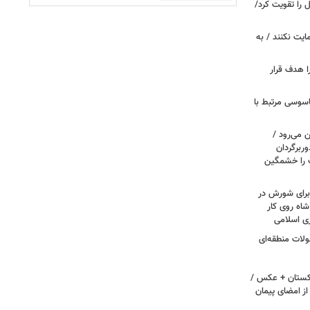
ل را تقویت کرد/
مایت نکنند / به
ا هدف قرار
اسوسی مرتبط با
 می‌رود /
ربرگردان
پ را خشمگین
 برای شورش در
شاه روی کار
ری اسلامی
ولات منطقه‌ای
اکستان + عکس /
ز امضای پیمان