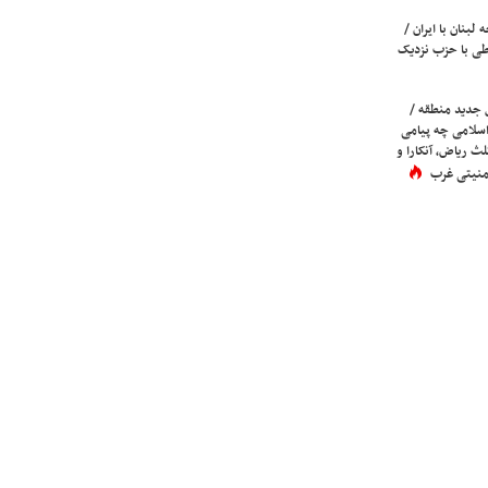
لبنان با ایران /
ی با حزب نزدیک
 جدید منطقه /
اسلامی چه پیامی
لث ریاض، آنکارا و
 امنیتی غرب