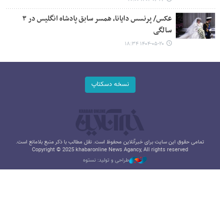
عکس/ پرنسس دایانا، همسر سابق پادشاه انگلیس در ۳
سالگی
۱۴۰۴-۰۵-۲۰ ۱۸:۳۴
نسخه دسکتاپ
تمامی حقوق این سایت برای خبرآنلاین محفوظ است. نقل مطالب با ذکر منبع بلامانع است.
Copyright © 2025 khabaronline News Agancy, All rights reserved
طراحی و تولید: نستوه