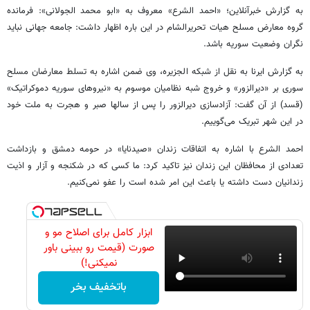
به گزارش خبرآنلاین؛ «احمد الشرع» معروف به «ابو محمد الجولانی»: فرمانده
گروه معارض مسلح هیات تحریرالشام در این باره اظهار داشت: جامعه جهانی نباید
نگران وضعیت سوریه باشد.
به گزارش ایرنا به نقل از شبکه الجزیره، وی ضمن اشاره به تسلط معارضان مسلح
سوری بر «دیرالزور» و خروج شبه نظامیان موسوم به «نیروهای سوریه دموکراتیک»
(قسد) از آن گفت: آزادسازی دیرالزور را پس از سالها صبر و هجرت به ملت خود
در این شهر تبریک می‌گوییم.
احمد الشرع با اشاره به اتفاقات زندان «صیدنایا» در حومه دمشق و بازداشت
تعدادی از محافظان این زندان نیز تاکید کرد: ما کسی که در شکنجه و آزار و اذیت
زندانیان دست داشته یا باعث این امر شده است را عفو نمی‌کنیم.
ابزار کامل برای اصلاح مو و
صورت (قیمت رو ببینی باور
نمیکنی!)
باتخفیف بخر