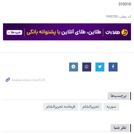
310310
کد مطلب
1995705
برچسب‌ها
سوریه
تحریرالشام
فرمانده تحریرالشام
نظر شما