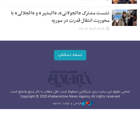
نشست مشترک «الجولانی»، «البشیر» و «الجلالی» با
محوریت انتقال قدرت در سوریه
۱۴۰۳-۰۹-۱۹ ۲۳:۰۴
نسخه دسکتاپ
تمامی حقوق این سایت برای خبرآنلاین محفوظ است. نقل مطالب با ذکر منبع بلامانع است.
Copyright © 2025 khabaronline News Agancy, All rights reserved
طراحی و تولید: نستوه