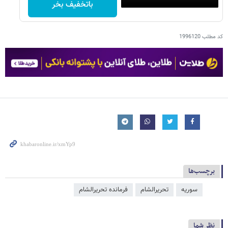
باتخفیف بخر
کد مطلب
1996120
برچسب‌ها
سوریه
تحریرالشام
فرمانده تحریرالشام
نظر شما