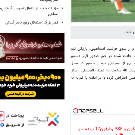
هم رسیدند!
جزئیات جدید از انتقال نجومی گزینه پ
نساجی
قمار بزرگ استقلال روی یاسر آسانی
 کرد.
و از سوی فرشید اسماعیلی، بازیکن تیم
ف حادث شده در خور صدور قرار دستور
صدور رای مقتضی، وی از همراهی تیم و حضور در محل
وی باید دفاعیات خود را ظرف مهلت 48 ساعت به کمیته انضباطی ارسال
 اعتراض کرده و در ادامه با ضربه به
گردونه رو بچرخون و PS5 و آیفون17 برنده شو