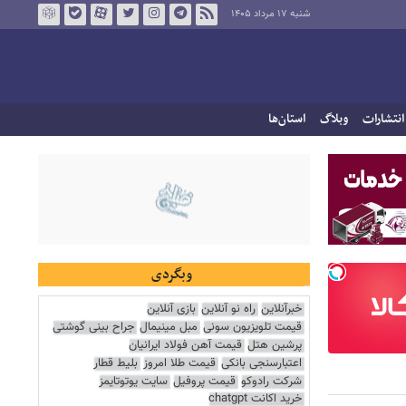
شنبه ۱۷ مرداد ۱۴۰۵
انتشارات
وبلاگ
استان‌ها
وبگردی
خبرآنلاین
راه نو آنلاین
بازی آنلاین
قیمت تلویزیون سونی
مبل مینیمال
جراح بینی گوشتی
پرشین هتل
قیمت آهن فولاد ایرانیان
اعتبارسنجی بانکی
قیمت طلا امروز
بلیط قطار
شرکت رادوکو
قیمت پروفیل
سایت یوتوتایمز
خرید اکانت chatgpt