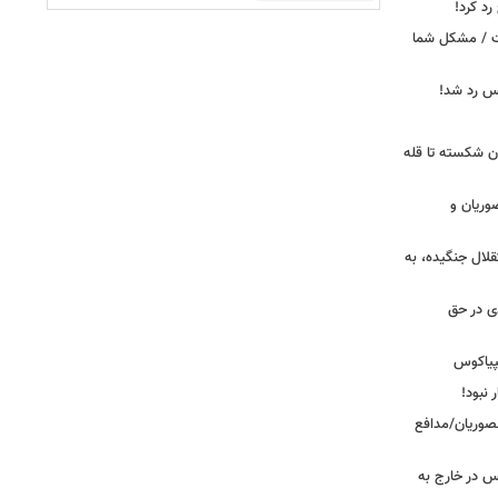
د کرد!
ست / مشکل شما
یس رد شد!
ان شکسته تا قله
وریان و
قلال جنگیده، به
دی در حق
پیاکوس
 نبود!
نصوریان/مدافع
س در خارج به