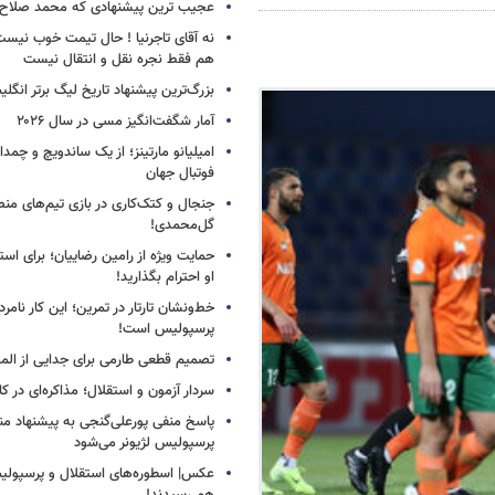
عجیب ترین پیشنهادی که محمد صلاح ر
نه آقای تاجرنیا ! حال تیمت خوب نی
هم فقط نجره نقل و انتقال نیست
بزرگ‌ترین پیشنهاد تاریخ لیگ برتر انگل
آمار شگفت‌انگیز مسی در سال ۲۰۲۶
امیلیانو مارتینز؛ از یک ساندویچ و چمد
فوتبال جهان
جنجال و کتک‌کاری در بازی تیم‌های منص
گل‌محمدی!
حمایت ویژه از رامین رضاییان؛ برای است
او احترام بگذارید!
خط‌ونشان تارتار در تمرین؛ این کار نامر
پرسپولیس است!
تصمیم قطعی طارمی برای جدایی از الم
سردار آزمون و استقلال؛ مذاکره‌ای در کار
پاسخ منفی پورعلی‌گنجی به پیشنهاد م
پرسپولیس لژیونر می‌شود
عکس| اسطوره‌های استقلال و پرسپولی