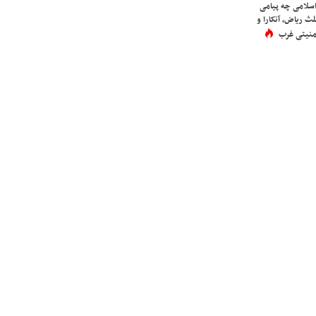
اسلامی چه پیامی
لث ریاض، آنکارا و
 امنیتی غرب