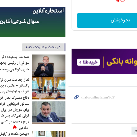
😍🔥
بچرخونش
در بحث مشارکت کنید
شما نظر بدهید/ اگر خ
سوالی از رئیس جمه
خبری فردا می‌پرسیدی
نماز جماعت سران ترک
پاکستان + عکس / بن‌س
شریف و اردوغان پس ا
دفاع مشترک نماز خوا
سناتور آمریکایی خواه
برای شورش در ایران 
فرقی نمی‌کند پسر شاه 
مریم رجوی، هر کسی 
اسلامی
م
«پیمان مکه» و آرایش