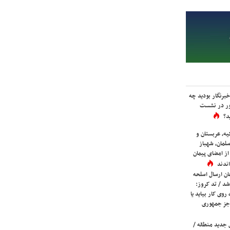
برنگار بودید چه
ور در نشست
د؟
یه، عربستان و
لمان، شهباز
ز امضای پیمان
ندند
ان ارسال اسلحه
شد / تد کروز:
روی کار بیاید یا
جز جمهوری
 جدید منطقه /