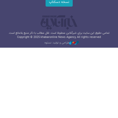
نسخه دسکتاپ
تمامی حقوق این سایت برای خبرآنلاین محفوظ است. نقل مطالب با ذکر منبع بلامانع است.
Copyright © 2025 khabaronline News Agancy, All rights reserved
طراحی و تولید: نستوه